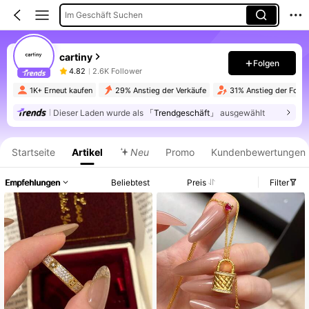
Im Geschäft Suchen
cartiny
Folgen
4.82
2.6K Follower
1K+ Erneut kaufen
29% Anstieg der Verkäufe
31% Anstieg der Follo
Dieser Laden wurde als
「Trendgeschäft」
ausgewählt
Produktinformation: Preisangabe, Verkaufs- und Lagerbestandsdetails.
Startseite
Artikel
Neu
Promo
Kundenbewertungen
Empfehlungen
Beliebtest
Preis
Filter