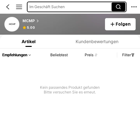
Im Geschäft Suchen
MCMP
Folgen
Produktinformation: Preisangabe, Verkaufs- und Lagerbestandsdetails.
5.00
Artikel
Kundenbewertungen
Empfehlungen
Beliebtest
Preis
Filter
Kein passendes Produkt gefunden
Bitte versuchen Sie es erneut.