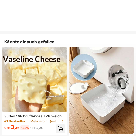
Könnte dir auch gefallen
Süßes Milchduftendes TPR weiche
s quetschbares Dumpling-förmiges
#1 Bestseller
in Mehrfarbig Quetschspielzeug für Teenager
Stressabbau-Spielzeug, 5cm niedli
3
CHF
,36
-22%
CHF4,35
ches lustiges Quetsch-Stressabbau
-Ornament, modisches praktisches