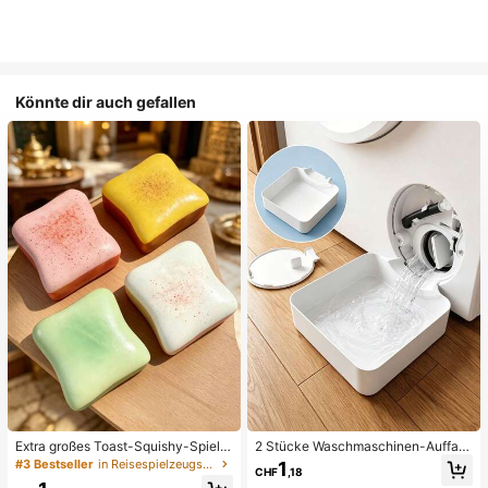
Könnte dir auch gefallen
Extra großes Toast-Squishy-Spielz
2 Stücke Waschmaschinen-Auffan
eug, superweiches Buttertoast-Stre
gwanne Tropfschale, wasserdichte
#3 Bestseller
in Reisespielzeugset Quetschspielzeug für Teenager
1
CHF
,18
ssabbau-Drückspielzeug, erhältlich
Bodenschutzmatte für Waschraum,