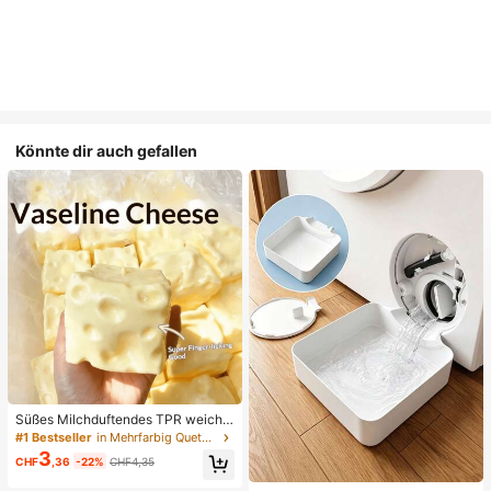
Könnte dir auch gefallen
Süßes Milchduftendes TPR weiche
s quetschbares Dumpling-förmiges
#1 Bestseller
in Mehrfarbig Quetschspielzeug für Teenager
Stressabbau-Spielzeug, 5cm niedli
3
CHF
,36
-22%
CHF4,35
ches lustiges Quetsch-Stressabbau
-Ornament, modisches praktisches