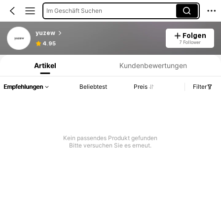
Im Geschäft Suchen
yuzew
Folgen
Produktinformation: Preisangabe, Verkaufs- und Lagerbestandsdetails.
7 Follower
4.95
Artikel
Kundenbewertungen
Empfehlungen
Beliebtest
Preis
Filter
Kein passendes Produkt gefunden
Bitte versuchen Sie es erneut.