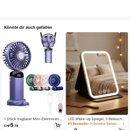
Könnte dir auch gefallen
1 Stück tragbarer Mini-Elektroventil
LED Make-up Spiegel, 3 Beleuchtu
ator, tragbarer USB-aufladbarer Ve
ngsmodi, einstellbare Helligkeit, tra
#3 Bestseller
in Beliebte Badezimmeraccessoires Make-up-Tools fü
5
CHF
,79
ntilator, Nackenventilator, USB-Ven
gbares faltbares Design, geeignet f