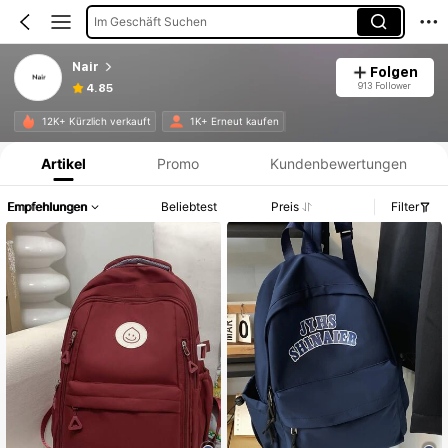
Im Geschäft Suchen
Nair
Folgen
913 Follower
4.85
Produktinformation: Preisangabe, Verkaufs- und Lagerbestandsdetails.
12K+ Kürzlich verkauft
1K+ Erneut kaufen
Artikel
Promo
Kundenbewertungen
Empfehlungen
Beliebtest
Preis
Filter