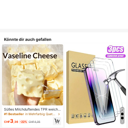
Könnte dir auch gefallen
Süßes Milchduftendes TPR weiche
s quetschbares Dumpling-förmiges
#1 Bestseller
in Mehrfarbig Quetschspielzeug für Teenager
Stressabbau-Spielzeug, 5cm niedli
3
ches lustiges Quetsch-Stressabbau
CHF
,36
-22%
CHF4,35
7
-Ornament, modisches praktisches