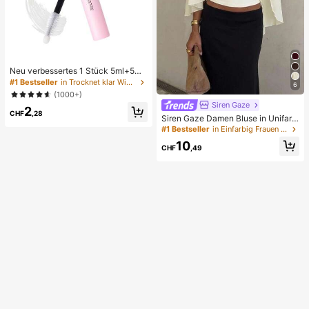
Neu verbessertes 1 Stück 5ml+5ml
Wimpernkleber, wasserfester doppe
#1 Bestseller
in Trocknet klar Wimpernkleber
6
lseitiger Wimpernkleber, verstärkt k
(1000+)
ünstliche Wimpern, erzeugt perfekt
Siren Gaze
2
es Make-up, ein Muss
CHF
,28
Siren Gaze Damen Bluse in Unifarb
e mit tiefem V-Ausschnitt, plissiert, l
#1 Bestseller
in Einfarbig Frauen Blusen
ässig, vielseitig, für den täglichen G
10
ebrauch
CHF
,49