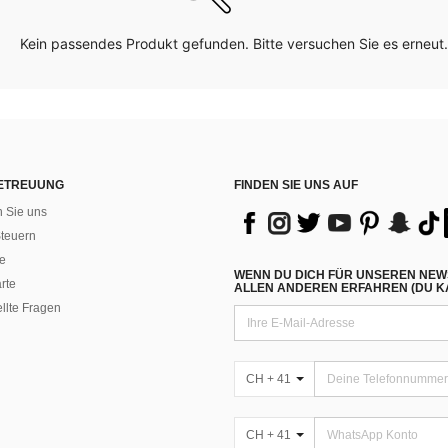
Kein passendes Produkt gefunden. Bitte versuchen Sie es erneut.
ETREUUNG
FINDEN SIE UNS AUF
n Sie uns
teuern
e
WENN DU DICH FÜR UNSEREN NEW
rte
ALLEN ANDEREN ERFAHREN (DU KA
ellte Fragen
CH + 41
CH + 41