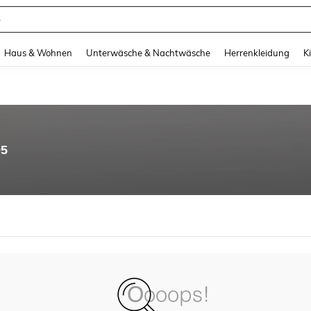
e
and down arrow keys to navigate search Zuletzt gesucht and Suche und Finde. Pr
Haus & Wohnen
Unterwäsche & Nachtwäsche
Herrenkleidung
K
95