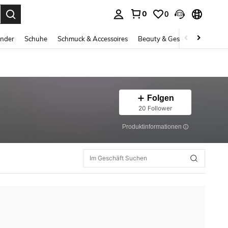
0
0
ess Enter to select.
inder
Schuhe
Schmuck & Accessoires
Beauty & Gesundheit
Gro
Folgen
20 Follower
Produktinformationen