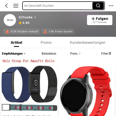
Im Geschäft Suchen
SZtuoke
Folgen
227 Follower
4.86
Produktinformation: Preisangabe, Verkaufs- und Lagerbestandsdetails.
6.2K Kürzlich verkauft
1.6K Erneut kaufen
Artikel
Promo
Kundenbewertungen
Empfehlungen
Beliebtest
Preis
Filter