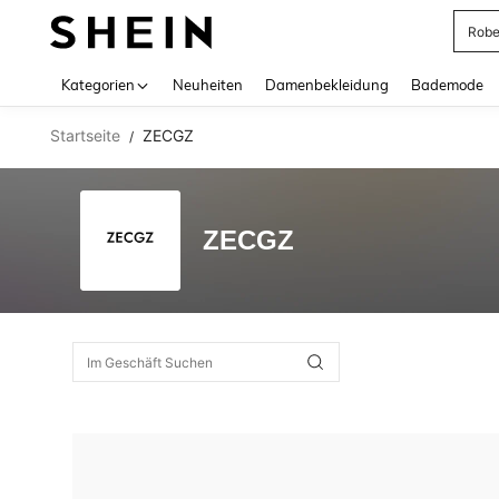
Rob
Use up 
Kategorien
Neuheiten
Damenbekleidung
Bademode
Startseite
ZECGZ
/
ZECGZ