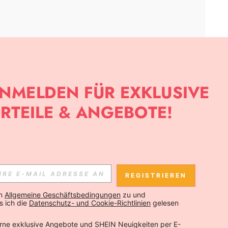
APP
SLETTER ANMELDEST, KANNST DU DIE NEUESTEN TRENDS VOR
NNST DICH JEDERZEIT ABMELDEN).
REGISTRIEREN
Abonnieren
n 
Allgemeine Geschäftsbedingungen
 zu und 
 ich die 
Datenschutz- und Cookie-Richtlinien
 gelesen 
Abonnieren
rne exklusive Angebote und SHEIN Neuigkeiten per E-