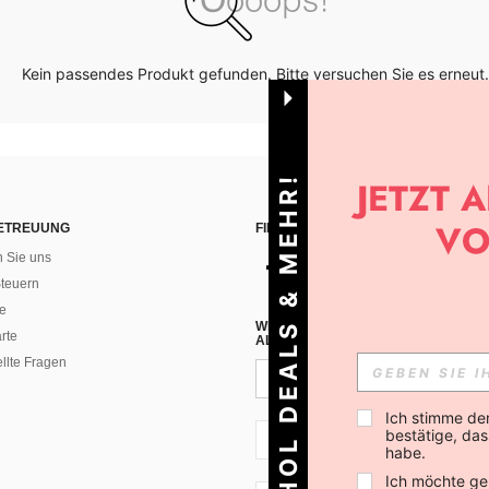
Kein passendes Produkt gefunden. Bitte versuchen Sie es erneut.
HOL DEALS & MEHR!
ETREUUNG
FINDEN SIE UNS AUF
n Sie uns
teuern
e
WENN DU DICH FÜR UNSEREN NEW
rte
ALLEN ANDEREN ERFAHREN (DU KA
ellte Fragen
Ich stimme de
bestätige, dass
CH + 41
habe.
Ich möchte ge