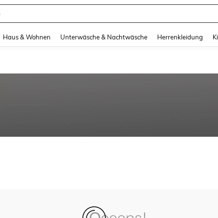
e
and down arrow keys to navigate search Zuletzt gesucht and Suche und Finde. Pr
Haus & Wohnen
Unterwäsche & Nachtwäsche
Herrenkleidung
K