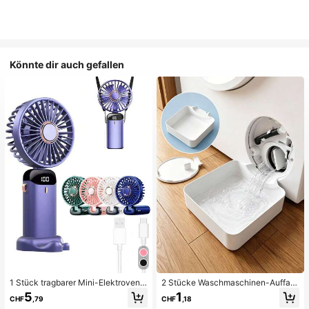
Könnte dir auch gefallen
1 Stück tragbarer Mini-Elektroventil
2 Stücke Waschmaschinen-Auffan
ator, tragbarer USB-aufladbarer Ve
gwanne Tropfschale, wasserdichte
5
1
CHF
,79
CHF
,18
ntilator, Nackenventilator, USB-Ven
Bodenschutzmatte für Waschraum,