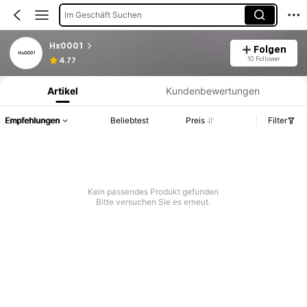
Im Geschäft Suchen
Hx0001
Folgen
Produktinformation: Preisangabe, Verkaufs- und Lagerbestandsdetails.
10 Follower
4.77
Artikel
Kundenbewertungen
Empfehlungen
Beliebtest
Preis
Filter
Kein passendes Produkt gefunden
Bitte versuchen Sie es erneut.