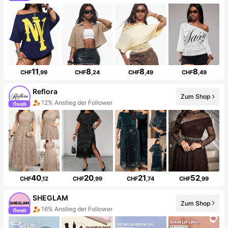
11
8
8
8
CHF
,99
CHF
,24
CHF
,49
CHF
,49
Reflora
Zum Shop
12% Anstieg der Follower
40
20
21
52
CHF
,12
CHF
,99
CHF
,74
CHF
,99
SHEGLAM
Zum Shop
16% Anstieg der Follower