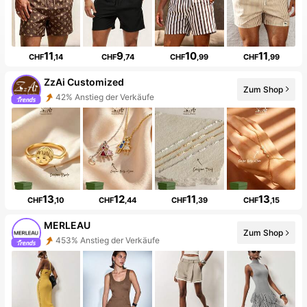
11
9
10
11
CHF
,14
CHF
,74
CHF
,99
CHF
,99
ZzAi Customized
42% Anstieg der Verkäufe
Zum Shop
501% Anstieg der Follower
13
12
11
13
CHF
,10
CHF
,44
CHF
,39
CHF
,15
MERLEAU
453% Anstieg der Verkäufe
Zum Shop
Follower-Anstieg 999%+