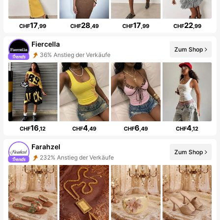
17
28
17
22
CHF
,99
CHF
,49
CHF
,99
CHF
,99
Fiercella
Zum Shop
36% Anstieg der Verkäufe
16
4
6
4
CHF
,12
CHF
,49
CHF
,49
CHF
,12
Farahzel
Zum Shop
232% Anstieg der Verkäufe