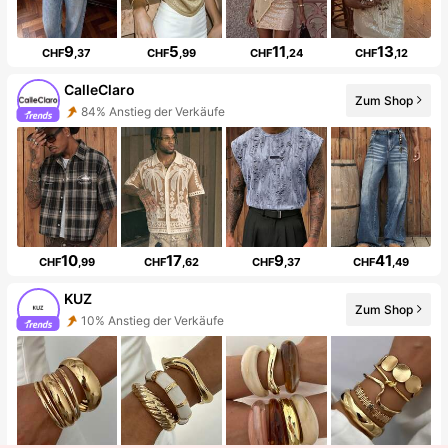
9
5
11
13
CHF
,37
CHF
,99
CHF
,24
CHF
,12
CalleClaro
Zum Shop
84% Anstieg der Verkäufe
10
17
9
41
CHF
,99
CHF
,62
CHF
,37
CHF
,49
KUZ
Zum Shop
10% Anstieg der Verkäufe