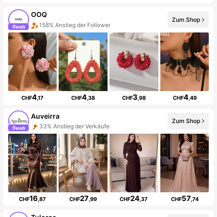
OOQ
Zum Shop
158% Anstieg der Follower
4
4
3
4
CHF
,17
CHF
,38
CHF
,98
CHF
,49
Auveirra
Zum Shop
33% Anstieg der Verkäufe
16
27
24
57
CHF
,87
CHF
,99
CHF
,37
CHF
,74