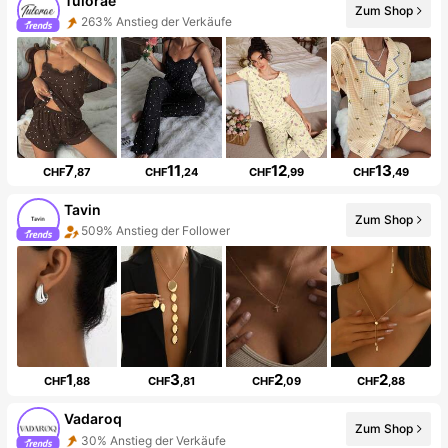
Tulorae
Zum Shop
263% Anstieg der Verkäufe
7
11
12
13
CHF
,87
CHF
,24
CHF
,99
CHF
,49
Tavin
Zum Shop
509% Anstieg der Follower
1
3
2
2
CHF
,88
CHF
,81
CHF
,09
CHF
,88
Vadaroq
Zum Shop
30% Anstieg der Verkäufe