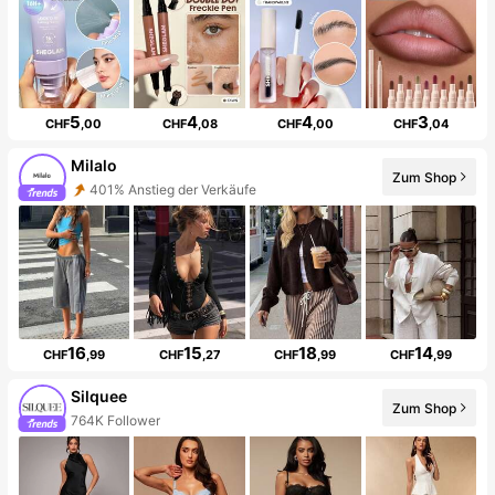
5
4
4
3
CHF
,00
CHF
,08
CHF
,00
CHF
,04
Milalo
Zum Shop
401% Anstieg der Verkäufe
16
15
18
14
CHF
,99
CHF
,27
CHF
,99
CHF
,99
Silquee
Zum Shop
764K Follower