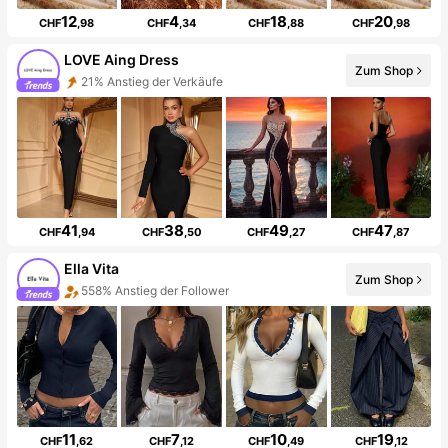
12
4
18
20
CHF
,98
CHF
,34
CHF
,88
CHF
,98
LOVE Aing Dress
Zum Shop
21% Anstieg der Verkäufe
41
38
49
47
CHF
,94
CHF
,50
CHF
,27
CHF
,87
Ella Vita
Zum Shop
558% Anstieg der Follower
11
7
10
19
CHF
,62
CHF
,12
CHF
,49
CHF
,12