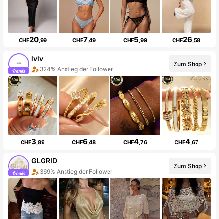
20
7
5
26
CHF
,99
CHF
,49
CHF
,99
CHF
,58
lvlv
Zum Shop
324% Anstieg der Follower
3
6
4
4
CHF
,89
CHF
,48
CHF
,76
CHF
,67
GLGRID
Zum Shop
369% Anstieg der Follower