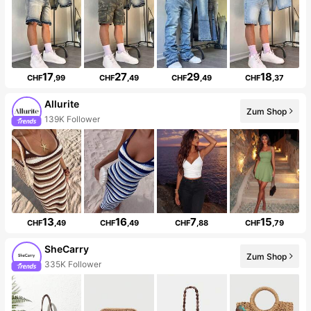
17
27
29
18
CHF
,99
CHF
,49
CHF
,49
CHF
,37
Allurite
Zum Shop
139K Follower
13
16
7
15
CHF
,49
CHF
,49
CHF
,88
CHF
,79
SheCarry
Zum Shop
335K Follower