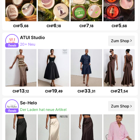
5
6
7
5
CHF
,68
CHF
,18
CHF
,18
CHF
,68
ATUI Studio
Zum Shop
20+ Neu
13
19
33
21
CHF
,12
CHF
,49
CHF
,31
CHF
,54
Se-Helo
Zum Shop
Der Laden hat neue Artikel