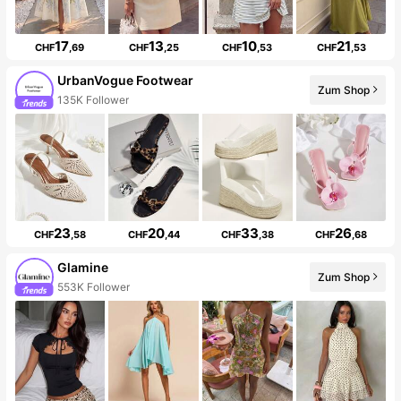
17
13
10
21
CHF
,69
CHF
,25
CHF
,53
CHF
,53
UrbanVogue Footwear
Zum Shop
135K Follower
23
20
33
26
CHF
,58
CHF
,44
CHF
,38
CHF
,68
Glamine
Zum Shop
553K Follower