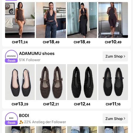
11
18
18
10
CHF
,24
CHF
,49
CHF
,49
CHF
,49
ADAMUMU shoes
Zum Shop
51K Follower
13
12
12
11
CHF
,29
CHF
,21
CHF
,44
CHF
,16
BODI
Zum Shop
22% Anstieg der Follower