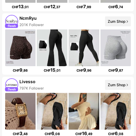
13
12
7
6
CHF
,01
CHF
,37
CHF
,99
CHF
,74
NcmRyu
Zum Shop
201K Follower
9
15
9
9
CHF
,86
CHF
,01
CHF
,96
CHF
,87
Livesso
Zum Shop
797K Follower
3
6
16
6
CHF
,48
CHF
,08
CHF
,49
CHF
,08