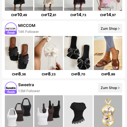
10
12
14
14
CHF
,49
CHF
,81
CHF
,73
CHF
,97
MICCOM
Zum Shop
14K Follower
8
8
8
6
CHF
,36
CHF
,23
CHF
,70
CHF
,86
Sweetra
Zum Shop
1.5M Follower