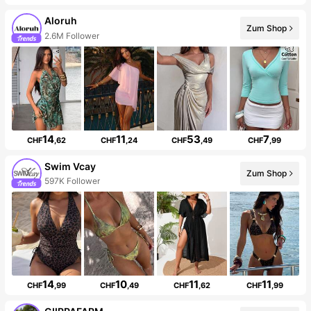
Aloruh
Zum Shop
2.6M Follower
14
11
53
7
CHF
,62
CHF
,24
CHF
,49
CHF
,99
Swim Vcay
Zum Shop
597K Follower
14
10
11
11
CHF
,99
CHF
,49
CHF
,62
CHF
,99