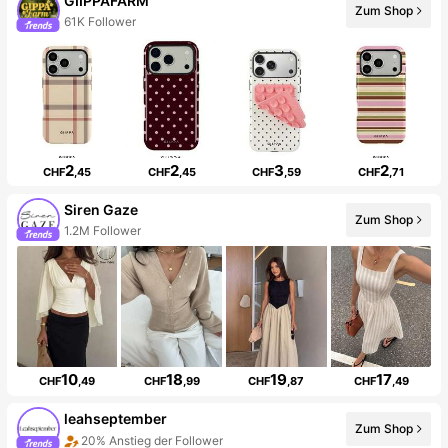
GIIPPAFARM
Zum Shop
61K Follower
2
2
3
2
CHF
,45
CHF
,45
CHF
,59
CHF
,71
Siren Gaze
Zum Shop
1.2M Follower
10
18
19
17
CHF
,49
CHF
,99
CHF
,87
CHF
,49
leahseptember
Zum Shop
20% Anstieg der Follower