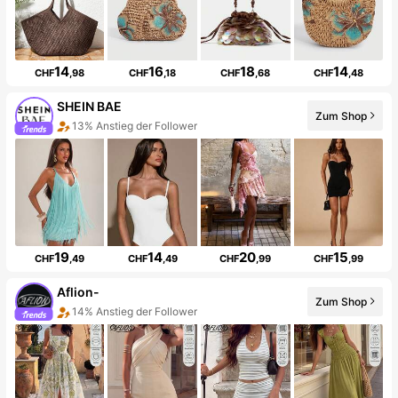
14
16
18
14
CHF
,98
CHF
,18
CHF
,68
CHF
,48
SHEIN BAE
Zum Shop
13% Anstieg der Follower
19
14
20
15
CHF
,49
CHF
,49
CHF
,99
CHF
,99
Aflion-
Zum Shop
14% Anstieg der Follower