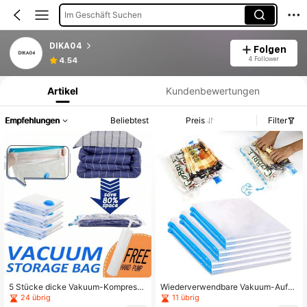
Im Geschäft Suchen
DIKA04
Folgen
Produktinformation: Preisangabe, Verkaufs- und Lagerbestandsdetails.
4 Follower
4.54
Artikel
Kundenbewertungen
Empfehlungen
Beliebtest
Preis
Filter
5 Stücke dicke Vakuum-Kompressi
Wiederverwendbare Vakuum-Aufbe
onsbeutel mit Handpumpe, saisonal
wahrungsbeutel zum Aufrollen, PE-
24 übrig
11 übrig
e Kleidung Vakuum-Aufbewahrung
Kunststoff-Kompressionsbeutel ohn