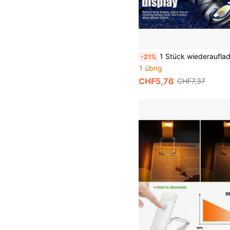
1 Stück wiederaufladbare LED-Taschenlampe, hohe Helligkeit, große Reichweite, taktische Zoom-Le
-21%
1 übrig
CHF5,76
CHF7,37