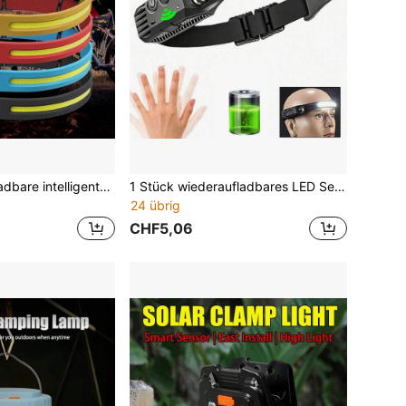
1 Stück USB aufladbare intelligente LED Stirnlampe mit Bewegungssensor und verstellbarem Stirnband, tragbare freihändige Induktions-Stirnlampe für Outdoor Camping, Wandern, Radfahren, Notfall, Zuhause, Garage, Nachtangeln, Nachtbeleuchtung
1 Stück wiederaufladbares LED Sensor Stirnband mit COB Technik, wasserdichte Stirnlampe mit Ladetyp-C für Angeln, Camping, Laterne
24 übrig
CHF5,06