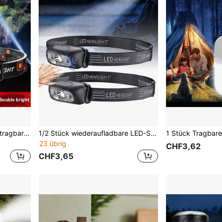
Scheinwerfer LED Angeln , tragbar Taschenlampe mit & & Sensor , Wiederaufladbar und wasserfest für Outdoor Camping mit und Jagd
1/2 Stück wiederaufladbare LED-Stirnlampe - verstellbar, Bewegungssensor, freihändige Taschenlampe geeignet für Angeln, Camping, Lesen und Grillen, Outdoor, tragbar, Laufen
23 übrig
CHF3,62
CHF3,65