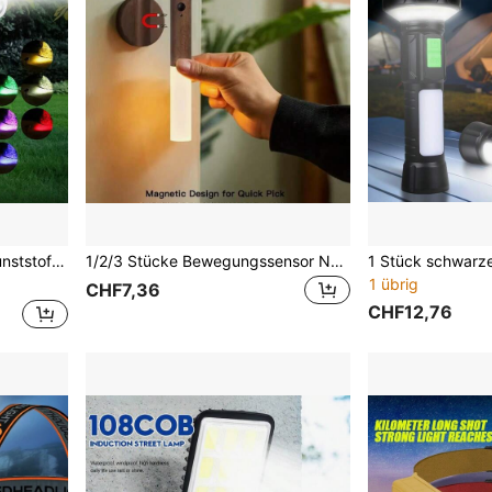
, Rasen, Terrasse, Hof, dekorative Aufwärtsbeleuchtung
1/2/3 Stücke Bewegungssensor Nachtlicht, magnetische Wandleuchte, hängende Holz-Wandleuchte für Innenräume, tragbare LED-Magnetleuchte mit Aufladefunktion, geeignet für Flur, Schlafzimmer, Schrank, Schreibtisch, Treppe, Schrank
1 übrig
CHF7,36
CHF12,76