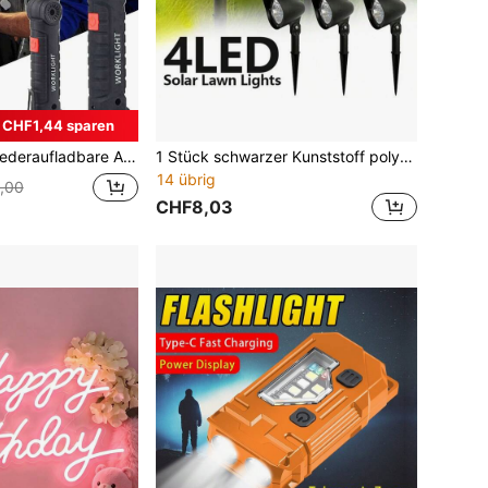
CHF1,44 sparen
ngebautem Akku, Magnet Und Haken Zum Aufhängen, Tragbare Usb-kfz Anzeigeleuchte, Camping Reparaturlicht
1 Stück schwarzer Kunststoff polykristalliner Solar-Scheinwerfer mit Bodenstab, verstellbarem Lampenkopf, warmweiße LED Landschafts-Bodenleuchte für Garten, Bäume, Rasen, Gehweg, Außenbereich Dekoration Beleuchtung
14 übrig
,00
CHF8,03