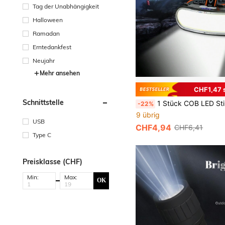
Tag der Unabhängigkeit
Halloween
Ramadan
Erntedankfest
Neujahr
Mehr ansehen
CHF1,47 
Schnittstelle
1 Stück COB LED Stirnlampe wiederaufladbar Kopfbeleuchtung für Angeln Camping Laterne Scheinwerfer LED Kopflampe mit integriertem Akku
-22%
9 übrig
USB
CHF4,94
CHF6,41
Type C
Preisklasse (CHF)
Min:
Max:
OK