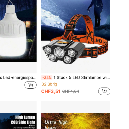
1 Stück Tragbares Led-energiesparlicht Mit Wiederaufladbarem Akku, Helle Hänge-lampe Mit Hoher Leistung Für Innenbeleuchtung Und Notfälle
1 Stück 5 LED Stirnlampe wiederaufladbar mit starkem Licht, Scheinwerfer für Camping, Abenteuer, Angeln, Kopfleuchte
-24%
32 übrig
CHF3,51
CHF4,64