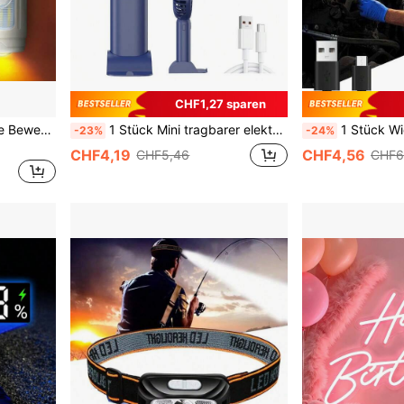
CHF1,27 sparen
1 Stück Stück weiße smarte Bewegungssensor-Magnet-LED-Atmosphärenleuchte, 9 Modi dimmbar, Type-C Schnellladung, tragbare Innen-/Außenleuchte, geeignet für Zuhause, Schlafzimmer, Wohnzimmer, Flur, Badezimmer, Camping, Nachtlicht-Dekoration
1 Stück Mini tragbarer elektrischer USB-C aufladbarer Ventilator mit starkem Luftstrom & Tischständer für Sommer, Outdoor, Sport, Reisen, Schule, Büro, Frau, Mann, Kinder, Zimmer, Strand, Urlaub, Strandessentials, Sommereessentials, Schulanfang
1 Stück Wiederaufladbare Arbeitsleuchte Led Taschenlampe Mit Ei
-23%
-24%
CHF4,19
CHF4,56
CHF5,46
CHF6