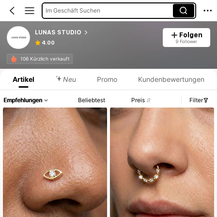
Im Geschäft Suchen
LUNAS STUDIO
Folgen
9 Follower
4.00
Produktinformation: Preisangabe, Verkaufs- und Lagerbestandsdetails.
106 Kürzlich verkauft
Artikel
Neu
Promo
Kundenbewertungen
Empfehlungen
Beliebtest
Preis
Filter