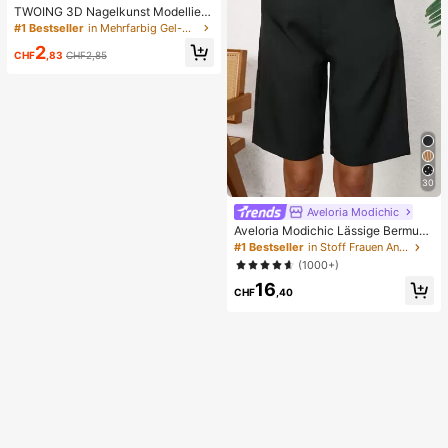
TWOING 3D Nagelkunst Modellierg
el - Form- & Modelliergel für DIY Na
#1 Bestseller
in Mehrfarbig Gel-Nagellack
geldesigns, perfekt zum Malen, 3D
2
Dekorationen & Halloween Nagelk
CHF
,83
CHF2,85
unst, UV LED Aushärtung Architekt
urgel Nagelverlängerung, nicht kleb
rige Hände und Mehrzwecknägel,
Bestseller
30
Aveloria Modichic
Aveloria Modichic Lässige Bermuda
-Shorts mit schräger Tasche, unifar
#1 Bestseller
in Stoff Frauen Anzüge
ben
(1000+)
16
CHF
,40