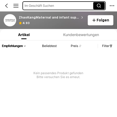
Im Geschäft Suchen
ZhaoKangMaternal and infant supplies
Folgen
Produktinformation: Preisangabe, Verkaufs- und Lagerbestandsdetails.
4.93
Artikel
Kundenbewertungen
Empfehlungen
Beliebtest
Preis
Filter
Kein passendes Produkt gefunden
Bitte versuchen Sie es erneut.