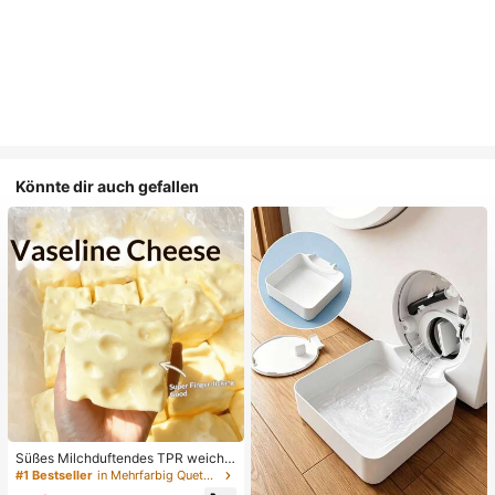
Könnte dir auch gefallen
Süßes Milchduftendes TPR weiche
s quetschbares Dumpling-förmiges
#1 Bestseller
in Mehrfarbig Quetschspielzeug für Teenager
Stressabbau-Spielzeug, 5cm niedli