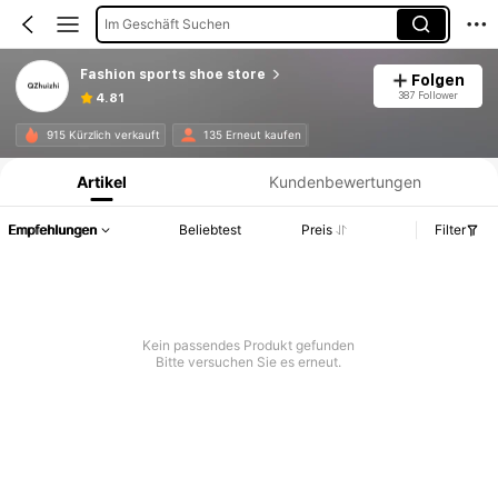
Im Geschäft Suchen
Fashion sports shoe store
Folgen
387 Follower
4.81
Produktinformation: Preisangabe, Verkaufs- und Lagerbestandsdetails.
915 Kürzlich verkauft
135 Erneut kaufen
Artikel
Kundenbewertungen
Empfehlungen
Beliebtest
Preis
Filter
Kein passendes Produkt gefunden
Bitte versuchen Sie es erneut.