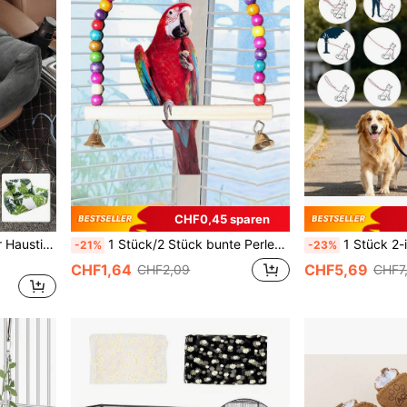
CHF0,45 sparen
1 Stück super weiche Faser Haustier Komfort Auto Bett, faltbares mittel/klein Haustier warmes Nest, geeignet für Innen-/Außenbereich für mittel/kleine Haustiere
1 Stück/2 Stück bunte Perlen Schaukelspielzeug mit Glöckchen für Vogelkäfig, sortierte Farben hängende Hängematte Spielzeuge um Haustiere zu unterhalten
1 Stück 2-in-1 Hundeleine mit doppellagigem Schaumstoffgriff, Anti-Scheuern, multifu
-21%
-23%
CHF1,64
CHF5,69
CHF2,09
CHF7