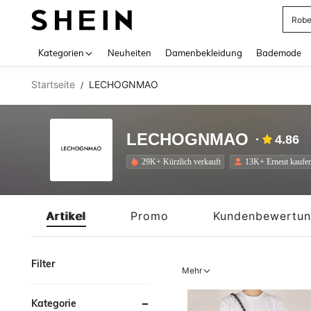
Jump
Use up 
Kategorien
Neuheiten
Damenbekleidung
Bademode
Startseite
LECHOGNMAO
/
LECHOGNMAO
4.86
29K+ Kürzlich verkauft
13K+ Erneut kaufe
Artikel
Promo
Kundenbewertu
Filter
Mehr
Kategorie