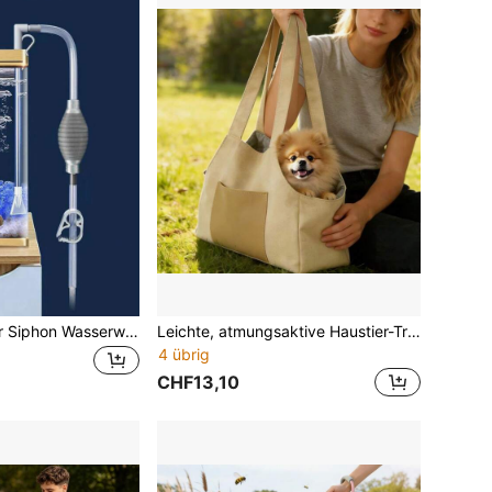
1 Stück manueller Siphon Wasserwechsler, abnehmbarer Fischbecken Wasserwechsel Pumpe, geeignet für Aquarium Wasserwechsel und Ablauf
Leichte, atmungsaktive Haustier-Tragetasche, faltbare Umhängetasche für kleine Hunde & Katzen, geeignet für Outdoor-Spaziergänge, Pendeln und Reisen, ganzjährig verwendbar
4 übrig
CHF13,10