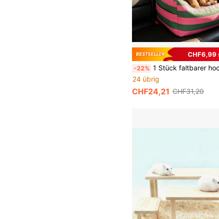
CHF6,99 
1 Stück faltbarer hochwertiger Haustier-Booster-Autositz für alle Jahreszeiten, schützendes Haustier-Sitzbett, wasserdichte Auto-Haustier-Matte, geeignet fü
-22%
24 übrig
CHF24,21
CHF31,20