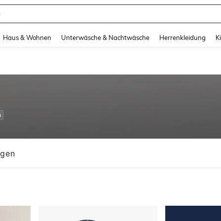
suit Damen
and down arrow keys to navigate search Zuletzt gesucht and Suche und Finde. Pr
Haus & Wohnen
Unterwäsche & Nachtwäsche
Herrenkleidung
K
n
ngen