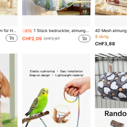
1 Stück 2-stöckige Plattform für Hamster, Landschaftsgestaltung, Hamster Plattform, Rattan, Kletterholztisch Hamster Spielzeug, geeignet für Kleintiere
1 Stück bedruckter, atmungsaktiver Polyester Papageien-Transportbeutel, auslaufsicher und mit Tragegurt, geeignet für das Tragen verschiedener Vögel Outdoor und den Schutz von Haustieren
-21%
8 übrig
CHF2,09
CHF2,67
CHF3,88