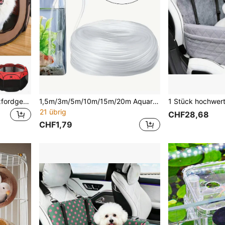
1 Stück atmungsaktives Oxfordgewebe achteckiges Haustierkäfigbett, faltbares Haustierhaus geeignet für den Innen- /Außenbereich für kleine und mittelgroße Haustiere
1,5m/3m/5m/10m/15m/20m Aquarium Luftpumpen Schlauch, transparenter Silikonluftschlauch geeignet für verschiedene Aquarien
21 übrig
CHF28,68
CHF1,79