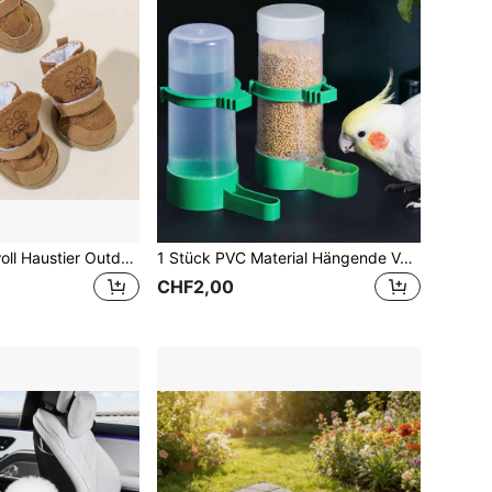
4 Stücke Lammwoll Haustier Outdoor Warm Schneestiefel, warme Schuhe für kleine/mittlere Haustiere zum Tragen in Innen-/Außenbereichen
1 Stück PVC Material Hängende Vogelfutterschale, Papagei Automatischer Wasser- & Futterverteiler geeignet für Vogelkäfige
CHF2,00