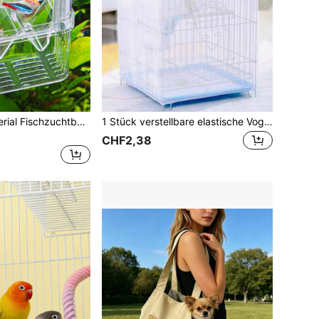
1 Stück PVC Material Fischzuchtbox, transparente doppelwandige Fischzuchtisolierbox, Brutkasten Aquarium Laichtank
1 Stück verstellbare elastische Vogelkäfig Mesh Staubabdeckung, atmungsaktiv, spritzwassergeschützt und federstreuungsresistent, universelle Staubhülle für kleine, mittlere und große Papageienkäfige
CHF2,38