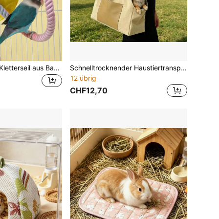
1 Stück Papagei Kletterseil aus Baumwolle, Vogel Spielzeug zum Aufhängen im Vogelkäfig, U-förmiges Haustier Spielzeug, Vogelstange, Vogelständer, geeignet für verschiedene Selbstunterhaltungsspielzeuge für Vögel, Zufallsfarbe
Schnelltrocknender Haustiertransporter mit einer Schulter, tragbarer Pendler-Rucksack für Hunde & Katzen, leichte atmungsaktive faltbare Hundespaziergang-Tragetasche, für die Nutzung im Auto, ganzjährige Haustier-Reise-Outdoor-Tasche
12 übrig
CHF12,70