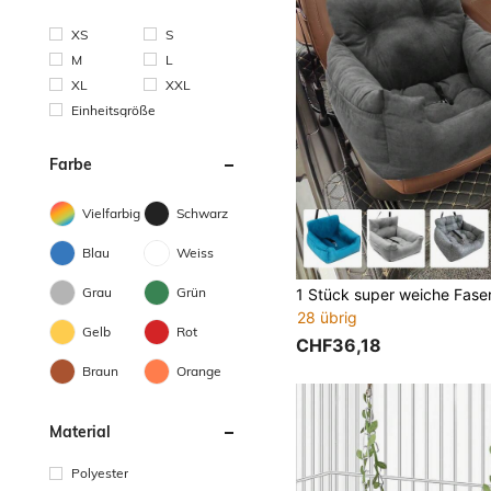
XS
S
M
L
XL
XXL
Einheitsgröße
Farbe
Vielfarbig
Schwarz
Blau
Weiss
Grau
Grün
28 übrig
Gelb
Rot
CHF36,18
Braun
Orange
Material
Polyester