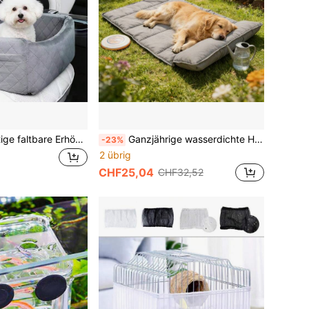
1 Stück hochwertige faltbare Erhöhungskissen für Haustiere, wasserdichte Autositzbezug für Haustiere, geeignet für Haustiere Outdoor und im Auto, ganzjährig verwendbar
Ganzjährige wasserdichte Haustier-Matte | Faltbare, waschbare Hunde-/Katzen-Bettauflage für den Innen- und Außenbereich - Strapazierfähig, rutschfest, tragbare Reise-Haustier-Transportkisten-Matte
-23%
2 übrig
CHF25,04
CHF32,52