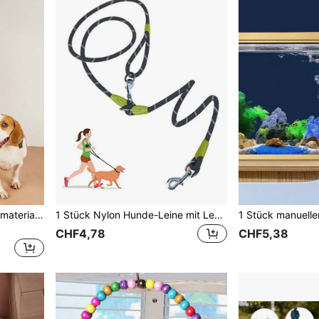
1 Stück reflektierend Nylonmaterial Hände frei Hundeleine, für Laufen/Spazieren Outdoor, geeignet für klein/mittel/große Hunde
1 Stück Nylon Hunde-Leine mit Leuchtfunktion, Multifunktionaler Schulter-/Umhängegurt geeignet für kleine, mittlere und große Hunde
CHF4,78
CHF5,38