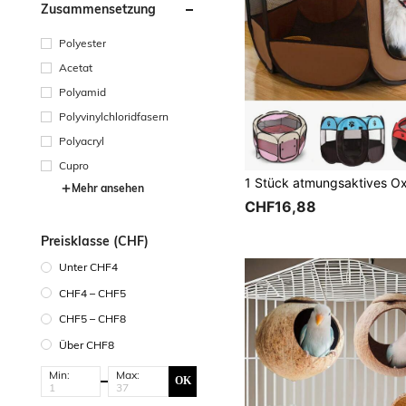
Zusammensetzung
Polyester
Acetat
Polyamid
Polyvinylchloridfasern
Polyacryl
Cupro
Mehr ansehen
CHF16,88
Preisklasse (CHF)
Unter CHF4
CHF4 – CHF5
CHF5 – CHF8
Über CHF8
Min:
Max:
OK