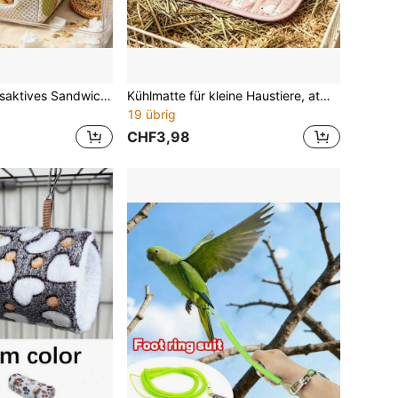
4D Mesh atmungsaktives Sandwich-Hamster-Kühlhaus, belüftetes Sommer-Verstecknest mit Kühlpad, goldener Hamster-Schlafhütte für kleine Haustiere
Kühlmatte für kleine Haustiere, atmungsaktive Eisseiden-Sommerauflage, Hitzeschlag-Schutzmatte, geeignet für Kaninchen, Meerschweinchen und Käfigbettung
19 übrig
CHF3,98