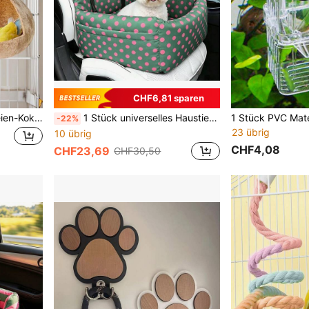
CHF6,81 sparen
1 Stück hängender Papageien-Kokosnuss-Vogelkorb, Kokosnuss-Vogel-Spielzeug, sommerlicher hängender Vogelkorb, geeignet für Papageien, Sittiche, Vogelkäfige, bequemer Vogelkorb, Vogel-Spielzeug
1 Stück universelles Haustier-Autobett-Pad für alle Jahreszeiten, hochwertiges faltbares erhöhtes Haustier-Autobett aus Schaumstoff, wasserdichtes Haustier-Sitzschutz-Pad für Auto und Outdoor-Nutzung
-22%
23 übrig
10 übrig
CHF4,08
CHF23,69
CHF30,50