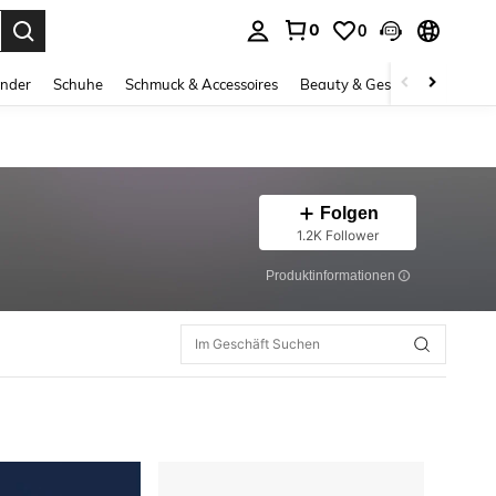
0
0
ess Enter to select.
inder
Schuhe
Schmuck & Accessoires
Beauty & Gesundheit
Gro
Folgen
1.2K Follower
Produktinformationen