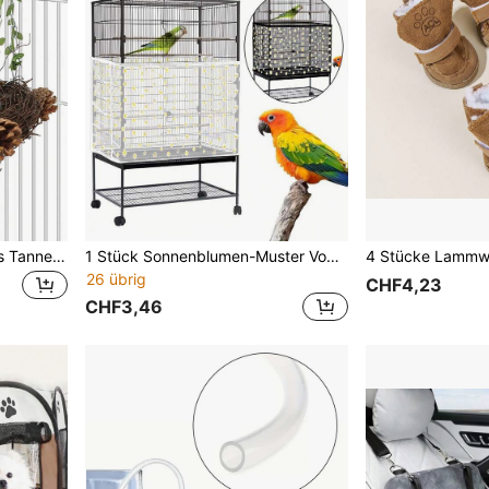
1 Stück natürliches Seegras Tannenzapfen gewebter hängender Papageienvogelnest, geeignet für Vogelkäfig oder Innenbereich, warmes Vogelnest
1 Stück Sonnenblumen-Muster Vogelkäfig Netzabdeckung, verhindert Spritzen, staubdichtes Netzoberdach, passend für quadratische und runde Vogelkäfige
26 übrig
CHF4,23
CHF3,46