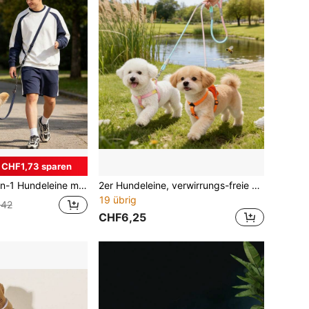
CHF1,73 sparen
nktional, reflektierend, als Umhängeleine und Hüftleine zum Laufen, geeignet für mittelgroße und kleine Haustiere für den Outdoor-Einsatz
2er Hundeleine, verwirrungs-freie Farbverlauf Doppel-Hundeleine mit bequemem Schaumstoffgriff, Anti-Zieh-Design
19 übrig
,42
CHF6,25