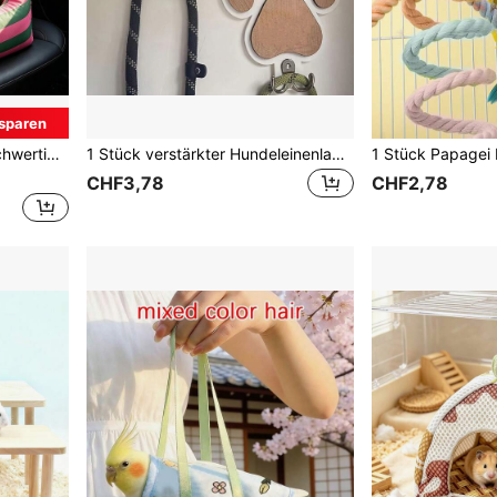
sparen
r Haustier-Reisen im Auto und für den Außenbereich
1 Stück verstärkter Hundeleinenlagerungshaken, Hund Pfoten Muster multifunktionaler rustikaler Holzhaken geeignet für Haustierzubehör Lagerung, Handtuch & Kleiderbügel
CHF3,78
CHF2,78