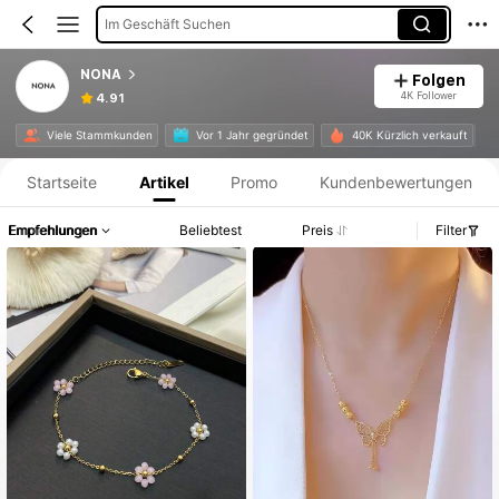
Im Geschäft Suchen
NONA
Folgen
4K Follower
4.91
Produktinformation: Preisangabe, Verkaufs- und Lagerbestandsdetails.
Viele Stammkunden
Vor 1 Jahr gegründet
40K Kürzlich verkauft
Startseite
Artikel
Promo
Kundenbewertungen
Empfehlungen
Beliebtest
Preis
Filter