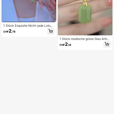
1 Stück Exquisite Nicht-jade Lotus
Anhänger Aus Edelstahl Halskette F
2
CHF
,78
ür Frauen Zum Täglichen Tragen
1 Stück modische grüne Glas Anhä
nger Halskette für Frauen für Party,
2
CHF
,18
Abschlussball