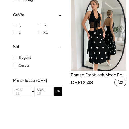
Größe
S
M
L
XL
Stil
Elegant
Casual
Damen Farbblock Mode Polka Dot Lässig Elegant Urlaub Vielseitig Schleife Langer Rock Rock, Schulanfang Saison Schwarz
Preisklasse (CHF)
CHF12,48
Min:
Max:
OK