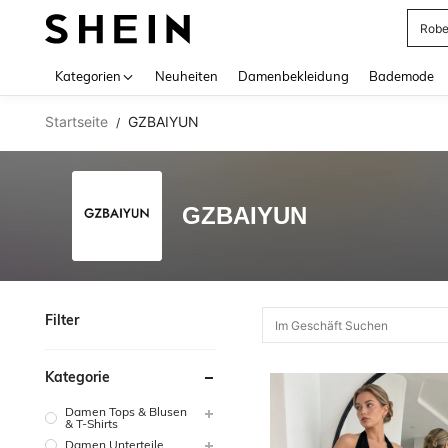
Rob
Use up 
Kategorien
Neuheiten
Damenbekleidung
Bademode
Startseite
GZBAIYUN
/
GZBAIYUN
Filter
Kategorie
Damen Tops & Blusen
& T-Shirts
Damen Unterteile