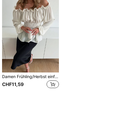
Damen Frühling/Herbst einfarbige elegante französische Design Rüschen Falten Tailliert figurbetonend schulterfrei Langarm Bluse, romantisches Weiß
CHF11,59