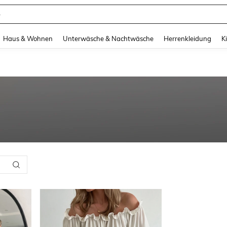
e
and down arrow keys to navigate search Zuletzt gesucht and Suche und Finde. Pr
Haus & Wohnen
Unterwäsche & Nachtwäsche
Herrenkleidung
K