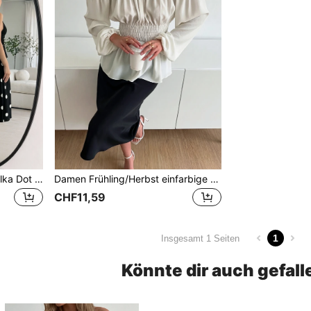
Damen Farbblock Mode Polka Dot Lässig Elegant Urlaub Vielseitig Schleife Langer Rock Rock, Schulanfang Saison Schwarz
Damen Frühling/Herbst einfarbige elegante französische Design Rüschen Falten Tailliert figurbetonend schulterfrei Langarm Bluse, romantisches Weiß
CHF11,59
1
Insgesamt 1 Seiten
Könnte dir auch gefall