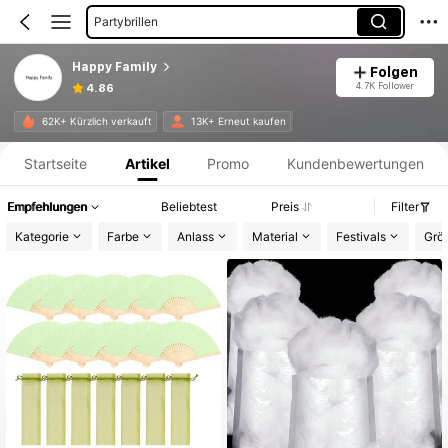
Partyzubehör Für Hochzeiten
Happy Family
Folgen
4.7K Follower
4.86
Produktinformation: Preisangabe, Verkaufs- und Lagerbestandsdetails.
62K+ Kürzlich verkauft
13K+ Erneut kaufen
Startseite
Artikel
Promo
Kundenbewertungen
Empfehlungen
Beliebtest
Preis
Filter
Kategorie
Farbe
Anlass
Material
Festivals
Grö