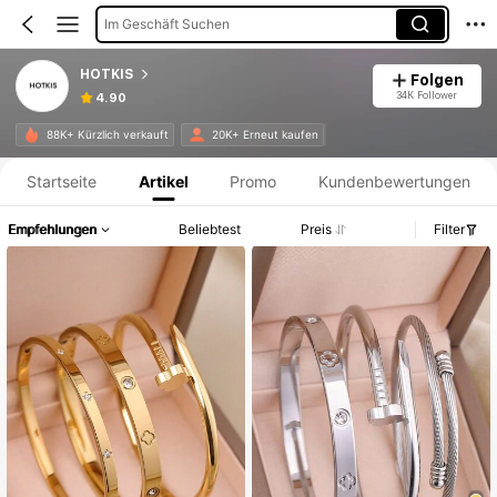
Im Geschäft Suchen
HOTKIS
Folgen
34K Follower
4.90
Produktinformation: Preisangabe, Verkaufs- und Lagerbestandsdetails.
88K+ Kürzlich verkauft
20K+ Erneut kaufen
Startseite
Artikel
Promo
Kundenbewertungen
Empfehlungen
Beliebtest
Preis
Filter