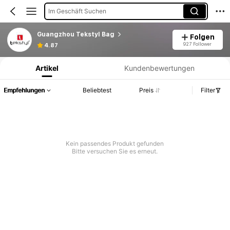
Im Geschäft Suchen
Guangzhou Tekstyl Bag
Folgen
Produktinformation: Preisangabe, Verkaufs- und Lagerbestandsdetails.
927 Follower
4.87
Artikel
Kundenbewertungen
Empfehlungen
Beliebtest
Preis
Filter
Kein passendes Produkt gefunden
Bitte versuchen Sie es erneut.