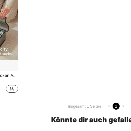
Faltbare Unterwäsche & Socken Aufbewahrungsbox, Schlafzimmer Schubladenorganizer mit Deckel, zusammenklappbare BH & Slip Trennvorrichtung Aufbewahrungslösung
1
Insgesamt 1 Seiten
Könnte dir auch gefall