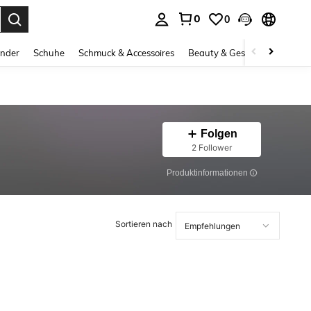
0
0
ess Enter to select.
inder
Schuhe
Schmuck & Accessoires
Beauty & Gesundheit
Gro
Folgen
2 Follower
Produktinformationen
Sortieren nach