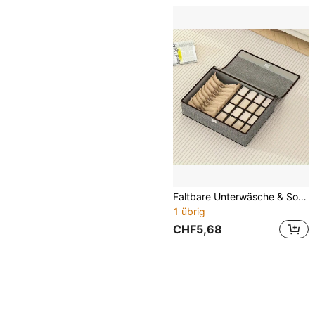
Faltbare Unterwäsche & Socken Aufbewahrungsbox, Schlafzimmer Schubladenorganizer mit Deckel, zusammenklappbare BH & Slip Trennvorrichtung Aufbewahrungslösung
1 übrig
CHF5,68