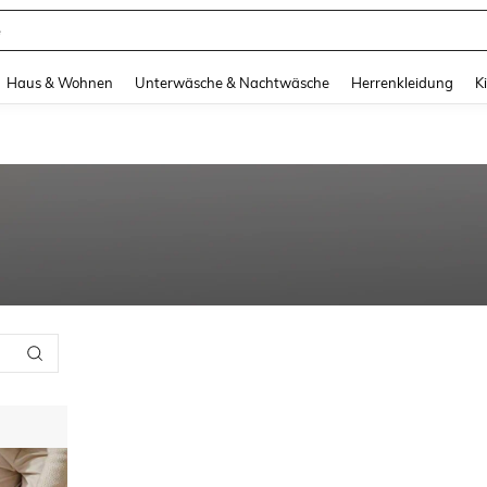
e
and down arrow keys to navigate search Zuletzt gesucht and Suche und Finde. Pr
Haus & Wohnen
Unterwäsche & Nachtwäsche
Herrenkleidung
K