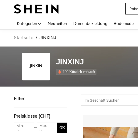
Rob
Use up 
Kategorien
Neuheiten
Damenbekleidung
Bademode
Startseite
JINXINJ
/
JINXINJ
199 Kürzlich verkauft
Filter
Preisklasse (CHF)
Min:
Max:
OK