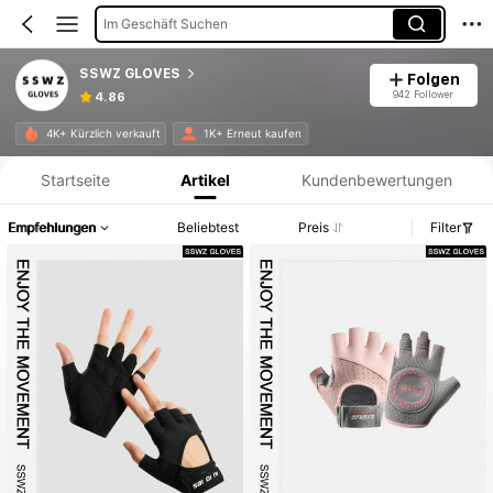
Im Geschäft Suchen
SSWZ GLOVES
Folgen
942 Follower
4.86
Produktinformation: Preisangabe, Verkaufs- und Lagerbestandsdetails.
4K+ Kürzlich verkauft
1K+ Erneut kaufen
Startseite
Artikel
Kundenbewertungen
Empfehlungen
Beliebtest
Preis
Filter