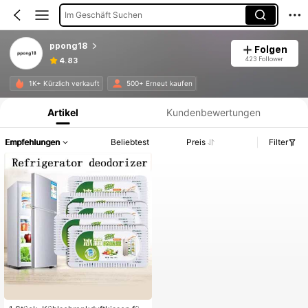
Im Geschäft Suchen
ppong18
Folgen
423 Follower
4.83
Produktinformation: Preisangabe, Verkaufs- und Lagerbestandsdetails.
1K+ Kürzlich verkauft
500+ Erneut kaufen
Artikel
Kundenbewertungen
Empfehlungen
Beliebtest
Preis
Filter