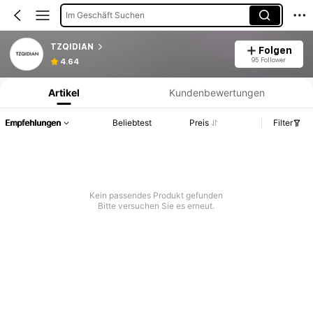
Im Geschäft Suchen
TZQIDIAN
Folgen
Produktinformation: Preisangabe, Verkaufs- und Lagerbestandsdetails.
95 Follower
4.64
Artikel
Kundenbewertungen
Empfehlungen
Beliebtest
Preis
Filter
Kein passendes Produkt gefunden
Bitte versuchen Sie es erneut.