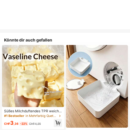
Könnte dir auch gefallen
Süßes Milchduftendes TPR weiche
s quetschbares Dumpling-förmiges
#1 Bestseller
in Mehrfarbig Quetschspielzeug für Teenager
Stressabbau-Spielzeug, 5cm niedli
3
ches lustiges Quetsch-Stressabbau
CHF
,36
-22%
CHF4,35
-Ornament, modisches praktisches