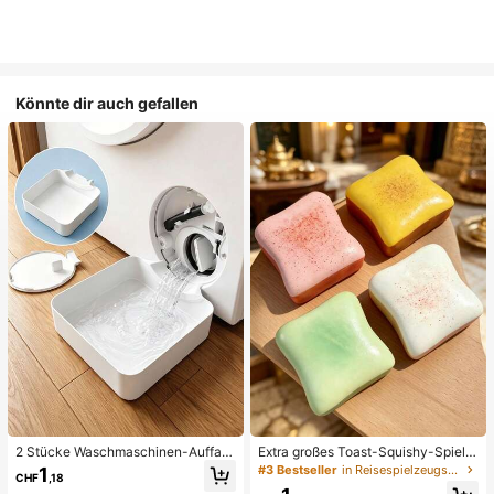
Könnte dir auch gefallen
2 Stücke Waschmaschinen-Auffan
Extra großes Toast-Squishy-Spielz
gwanne Tropfschale, wasserdichte
eug, superweiches Buttertoast-Stre
#3 Bestseller
in Reisespielzeugset Quetschspielzeug für Teenager
1
CHF
,18
Bodenschutzmatte für Waschraum,
ssabbau-Drückspielzeug, erhältlich