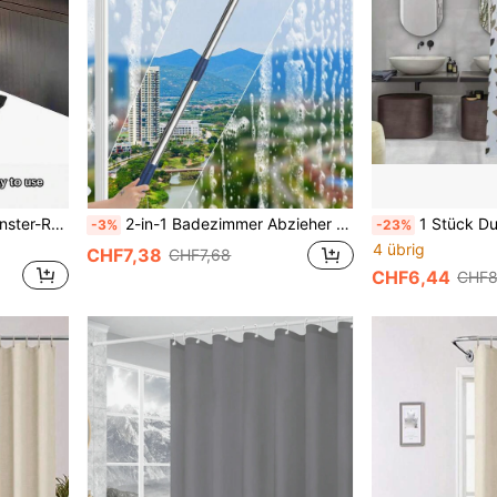
1 Stück selbstklebender Fenster-Regenschutz, Außen-Wind- und Regenschutzbarriere, wasserdichter Streifen für Schiebefenster, Kunststoff-Isolationsplatte für Außenfensterbank, Badezimmerdekoration, zuschneidbar
2-in-1 Badezimmer Abzieher & Scheuerbürste, Duschglas Abzieher, Glasreinigungswerkzeug, Badezimmer Glasschaber, Fensterreiniger, Auto Windschutzscheiben Reiniger, Langer Griff, Gummi- & Schwamm-Reinigungswerkzeuge, Ausziehbarer Glasschaber, rückstandsfreier Glasreiniger für Zuhause & Auto, Badezimmer Dekoration, Herbstdekoration, Rückkehr zur Schule
1 Stück Duschvorhang mit Blattmuster, hochwertige Polyesterstoff Gard
-3%
-23%
4 übrig
CHF7,38
CHF7,68
CHF6,44
CHF8