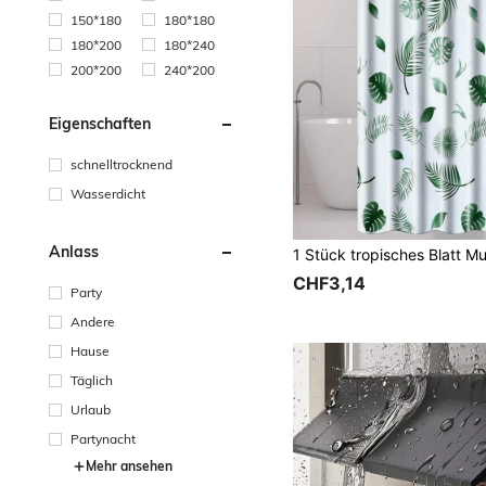
150*180
180*180
180*200
180*240
200*200
240*200
Eigenschaften
schnelltrocknend
Wasserdicht
Anlass
CHF3,14
Party
Andere
Hause
Täglich
Urlaub
Partynacht
Mehr ansehen