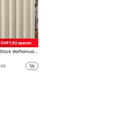
CHF1,92 sparen
 Tür Vorhang für Duschraum ohne Bohren, dickes Gewebe-Material & waschbar, Heim-Badezimmer Dekoration, Herbst Dekoration, Badezimmer Accessoires, Schulanfang
,98