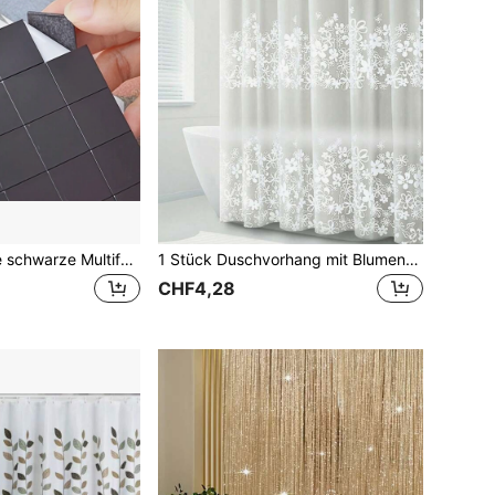
100 Stücke dicke schwarze Multifunktions-Softmagnetfolien mit selbstklebenden Gummi-Magneten für Kühlschrankdekoration, beste Qualität
1 Stück Duschvorhang mit Blumenmuster, moderner PEVA wasserdichter Duschvorhang für Badezimmer Heim Badezimmer Dekoration Herbstdekoration Badezimmer Accessoires Rückkehr zur Schule
CHF4,28