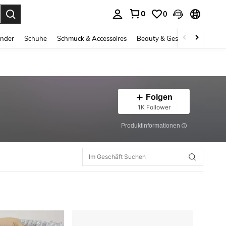
0
0
ess Enter to select.
inder
Schuhe
Schmuck & Accessoires
Beauty & Gesundheit
Gro
Folgen
1K Follower
Produktinformationen