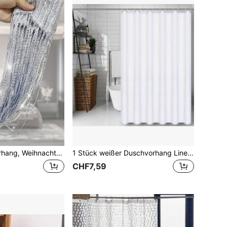
1 Stück Perlenvorhang, Weihnachtsdekoration Türvorhang, transparenter Vorhang, Heim-Hochzeit Feiertags-Dekoration Türvorhang, Party Hintergrund Dekoration, silbrig glänzender halbtransparenter Vorhang für Schlafzimmer, Wohnzimmer, 39in*79in
1 Stück weißer Duschvorhang Liner aus Stoff, einfarbig, hochwertige Polyesterfaser, Metallösen, mit Aufhängeringen, maschinenwaschbar, geeignet für moderne, neutrale Hotel-Badezimmer Dekoration
CHF7,59