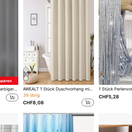
sparen
vatsphäre, Metallösen, mit Haken
AWEALT 1 Stück Duschvorhang mit Waffelmuster, wasserdicht & isoliert, vorhanglos für Badezimmertür, dickes Gewebe, maschinenwaschbar, Heim-Badezimmer-Dekoration, Herbst-Dekoration, Badezimmer-Accessoires, Schulanfang
39 übrig
CHF5,28
CHF8,08