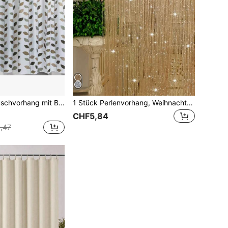
ine, maschinenwaschbar mit Metallösen und Haken, geeignet für Duschraum, Studentenwohnheim und gewerbliche Nutzung
1 Stück Perlenvorhang, Weihnachtsdekoration Türvorhang, transparenter Vorhang, Heim-Hochzeit Feiertags-Dekoration Türvorhang, Party Hintergrund Dekoration, goldfarbener schimmernd-halbdurchsichtiger Vorhang für Schlafzimmer, Wohnzimmer, 39in*79in
CHF5,84
,47