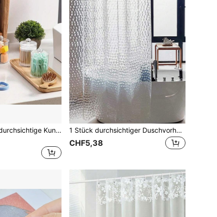
2 Stück/4 Stück durchsichtige Kunststoff Aufbewahrungsgläser mit Deckeln, Wattestäbchen Qtip Halter, Badezimmer Organizer Behälter für Wattebäusche, Zahnseide Picks & Haraccessoires
1 Stück durchsichtiger Duschvorhang, dicker Knopflochtrennvorhang für Badezimmer Heim Badezimmer Dekoration Herbstdekoration Badezimmer Accessoires Einschulung
CHF5,38