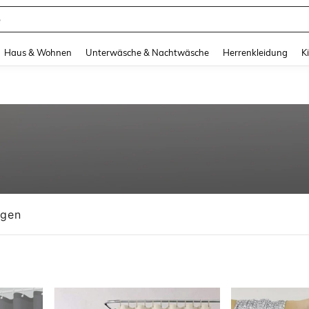
suit Damen
and down arrow keys to navigate search Zuletzt gesucht and Suche und Finde. Pr
Haus & Wohnen
Unterwäsche & Nachtwäsche
Herrenkleidung
K
ngen