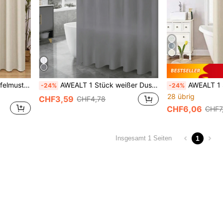
AWEALT 1 Stück graue Waffelmuster Duschvorhang, hochwertige Polyesterfaser, maschinenwaschbar, Badezimmer Dekoration, Wärmeisolierung, Duschvorhang ohne Bohren, einfarbig, ganzjährig
AWEALT 1 Stück weißer Duschvorhang Liner, einfarbiger Badezimmer Dekor Vorhang, Privatsphäre, Metallösen, inklusive stabiler Haken, Valentinstag Geschenk
AWEALT 1 Stück Waffelmuster Duschvorhang, wasserdichter und warmer Raumteiler Vorhang, Badezimmer
-24%
-24%
28 übrig
CHF3,59
CHF4,78
CHF6,06
CHF7
1
Insgesamt 1 Seiten