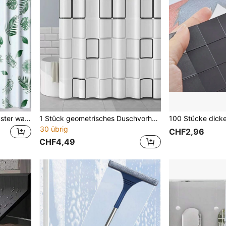
1 Stück tropisches Blatt Muster wasserdichter Duschvorhang Heim Badezimmer Dekoration Herbst Dekoration Badezimmer Accessoires Schulanfang
1 Stück geometrisches Duschvorhang, moderner PEVA wasserdichter Duschvorhang für Badezimmer Heim Badezimmer Dekoration Herbstdekoration Badezimmer Accessoires Rückkehr zur Schule
30 übrig
CHF2,96
CHF4,49