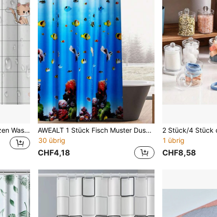
1 Stück Schwarz-Weiß Katzen Wasserdichter Duschvorhang, Premium PEVA Vorhang, geeignet für Badezimmer, Toilette, Wohnheim, Balkon, Raumteiler, Badezimmer Dekoration, Herbstdekoration, Badezimmer Accessoires, Einschulung
AWEALT 1 Stück Fisch Muster Duschvorhang, moderner PEVA wasserdichter Duschvorhang für Badezimmer Heim Badezimmer Dekoration Herbst Dekoration Badezimmer Accessoires Schulanfang
30 übrig
1 übrig
CHF4,18
CHF8,58