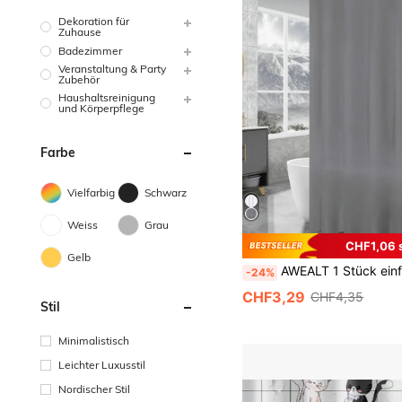
Dekoration für
Zuhause
Badezimmer
Veranstaltung & Party
Zubehör
Haushaltsreinigung
und Körperpflege
Farbe
Vielfarbig
Schwarz
Weiss
Grau
CHF1,06 
Gelb
AWEALT 1 Stück einfarbiger grauer Duschvorhang Liner, einfarbige Badezimmer Dekoration, Pri
-24%
CHF3,29
CHF4,35
Stil
Minimalistisch
Leichter Luxusstil
Nordischer Stil