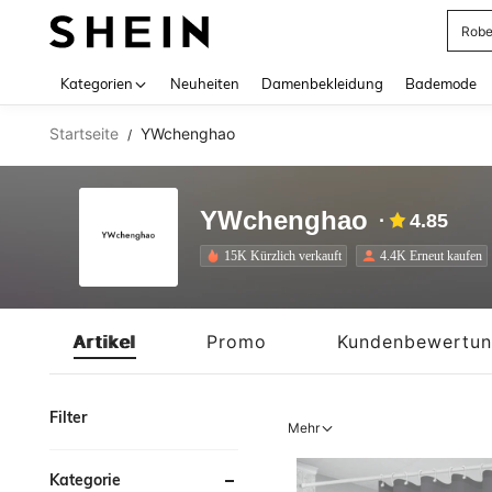
Jump
Use up 
Kategorien
Neuheiten
Damenbekleidung
Bademode
Startseite
YWchenghao
/
YWchenghao
4.85
15K Kürzlich verkauft
4.4K Erneut kaufen
Artikel
Promo
Kundenbewertu
Filter
Mehr
Kategorie