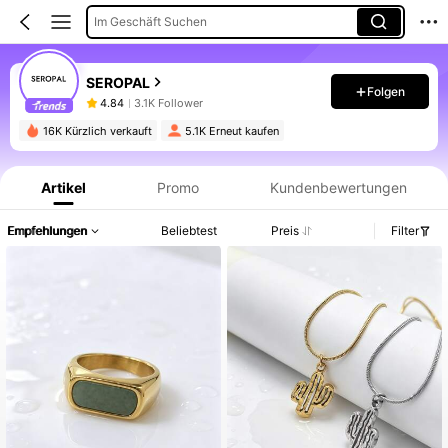
Im Geschäft Suchen
SEROPAL
Folgen
4.84
3.1K Follower
16K Kürzlich verkauft
5.1K Erneut kaufen
Produktinformation: Preisangabe, Verkaufs- und Lagerbestandsdetails.
Artikel
Promo
Kundenbewertungen
Empfehlungen
Beliebtest
Preis
Filter