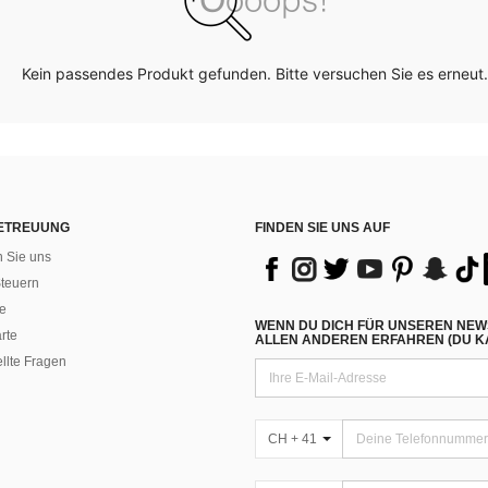
Kein passendes Produkt gefunden. Bitte versuchen Sie es erneut.
ETREUUNG
FINDEN SIE UNS AUF
n Sie uns
teuern
e
WENN DU DICH FÜR UNSEREN NEW
rte
ALLEN ANDEREN ERFAHREN (DU KA
ellte Fragen
CH + 41