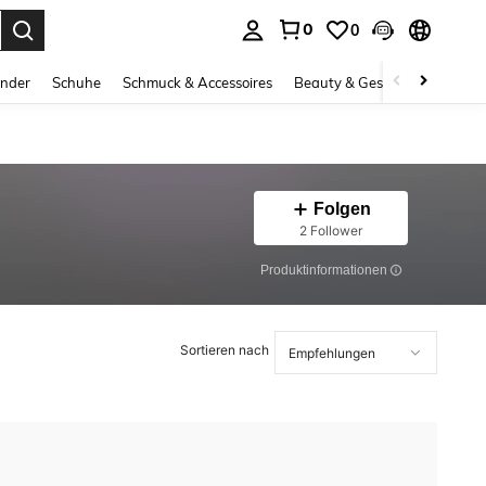
0
0
ess Enter to select.
inder
Schuhe
Schmuck & Accessoires
Beauty & Gesundheit
Gro
Folgen
2 Follower
Produktinformationen
Sortieren nach