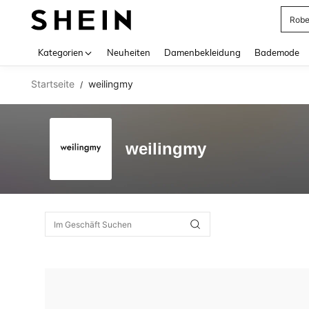
Rob
Use up 
Kategorien
Neuheiten
Damenbekleidung
Bademode
Startseite
weilingmy
/
weilingmy