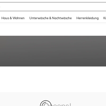
e
and down arrow keys to navigate search Zuletzt gesucht and Suche und Finde. Pr
Haus & Wohnen
Unterwäsche & Nachtwäsche
Herrenkleidung
K