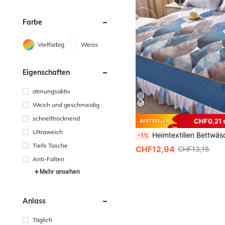
Farbe
Vielfarbig
Weiss
Eigenschaften
atmungsaktiv
Weich und geschmeidig
schnelltrocknend
CHF0,21 
Ultraweich
Heimtextilien Bettwäsche Vier Jahreszeiten Winter Warme Bettwäsche Koreanischer Stil Einzel-und Doppelbett Multi-spezifikation Multi-größe Di
-1%
Tiefe Tasche
CHF12,94
CHF13,15
Anti-Falten
Mehr ansehen
Anlass
Täglich