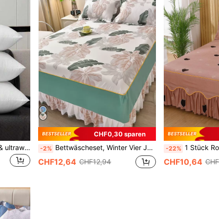
CHF0,30 sparen
1 Stück hochkomfortables & ultraweiches quadratisches Dekokissen - ergonomische Nacken- & Rückenstütze, plüschig & luxuriöse Federfüllung, ideal für Schlafzimmer, Wohnzimmer, Hotels - Einzelstück, hohe Elastizität, luxuriös, ästhetisches Zuhause
Bettwäscheset, Winter Vier Jahreszeiten Warme Koreanische Bettrock Mit Reaktiver Druck Auf Mehrere Größen- Und Dickenoptionen
1 Stück Rock mit Herz Muster, Rüschen De
-2%
-22%
CHF12,64
CHF10,64
CHF12,94
CHF