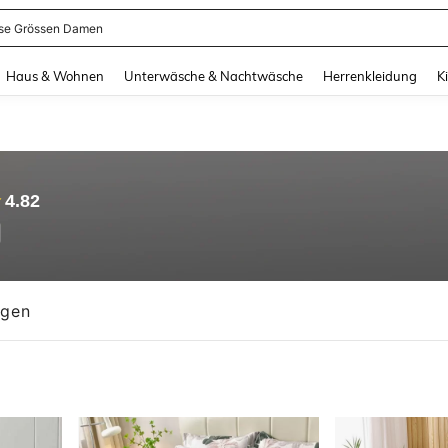
se Grössen Damen
and down arrow keys to navigate search Zuletzt gesucht and Suche und Finde. Pr
Haus & Wohnen
Unterwäsche & Nachtwäsche
Herrenkleidung
K
4.82
ngen