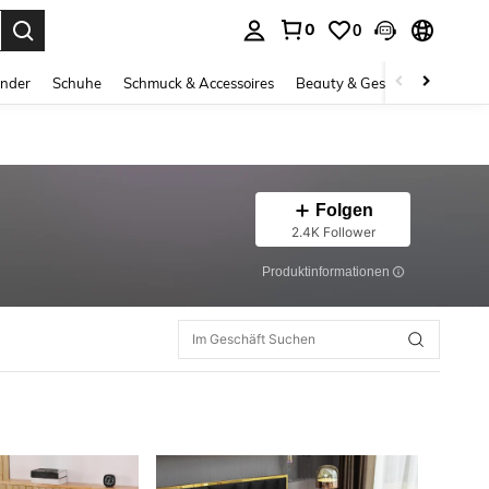
0
0
ess Enter to select.
inder
Schuhe
Schmuck & Accessoires
Beauty & Gesundheit
Gro
Folgen
2.4K Follower
Produktinformationen