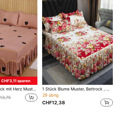
CHF3,11 sparen
kor, Bett Modern Herz Muster, weich Bettwäsche für Schlafzimmer
1 Stück Blume Muster, Bettrock , Modern Gewebe Rüschenbesatz, Gemütlich Bettrock Für Bett
29 übrig
13,75
CHF12,38