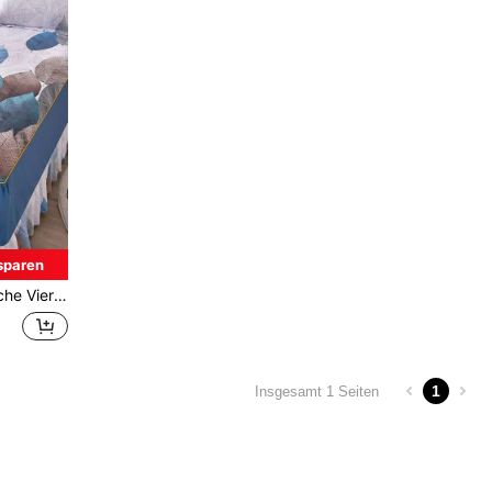
sparen
ck Gebürstet Reaktive Druck Multi-farbe Bett Rock
1
Insgesamt 1 Seiten