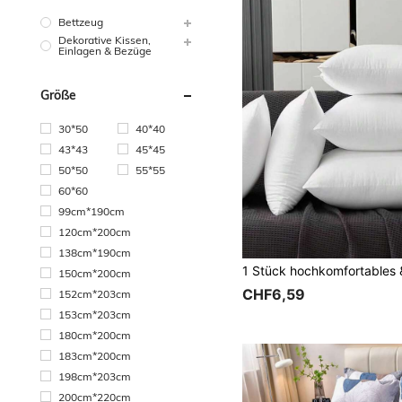
Bettzeug
Dekorative Kissen,
Einlagen & Bezüge
Größe
30*50
40*40
43*43
45*45
50*50
55*55
60*60
99cm*190cm
120cm*200cm
138cm*190cm
150cm*200cm
CHF6,59
152cm*203cm
153cm*203cm
180cm*200cm
183cm*200cm
198cm*203cm
200cm*220cm