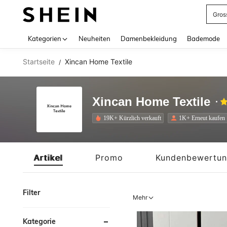
Gros
Use up 
Kategorien
Neuheiten
Damenbekleidung
Bademode
Startseite
Xincan Home Textile
/
Xincan Home Textile
19K+ Kürzlich verkauft
1K+ Erneut kaufen
Artikel
Promo
Kundenbewertu
Filter
Mehr
Kategorie