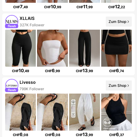
7
10
11
12
CHF
,49
CHF
,99
CHF
,99
CHF
,22
XLLAIS
Zum Shop
327K Follower
10
6
13
6
CHF
,49
CHF
,99
CHF
,99
CHF
,74
Livesso
Zum Shop
799K Follower
6
6
13
6
CHF
,08
CHF
,08
CHF
,99
CHF
,37