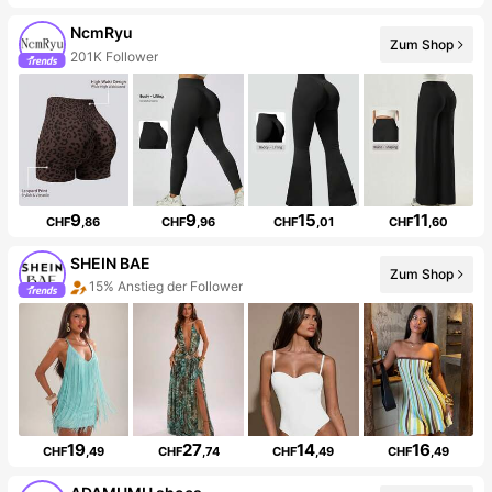
NcmRyu
Zum Shop
201K Follower
9
9
15
11
CHF
,86
CHF
,96
CHF
,01
CHF
,60
SHEIN BAE
Zum Shop
15% Anstieg der Follower
19
27
14
16
CHF
,49
CHF
,74
CHF
,49
CHF
,49