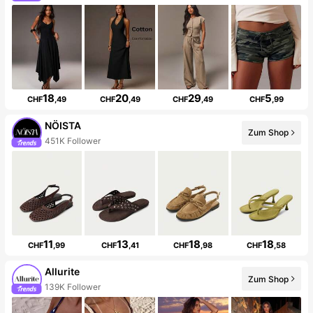
18
20
29
5
CHF
,49
CHF
,49
CHF
,49
CHF
,99
NÖISTA
Zum Shop
451K Follower
11
13
18
18
CHF
,99
CHF
,41
CHF
,98
CHF
,58
Allurite
Zum Shop
139K Follower