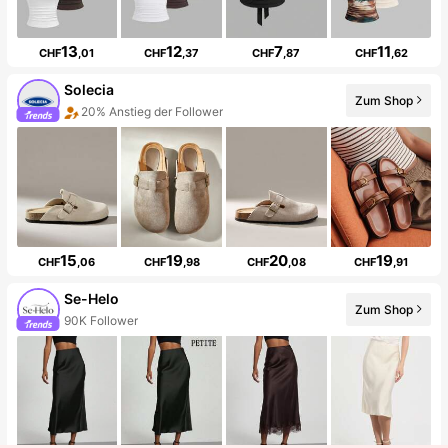
13
12
7
11
CHF
,01
CHF
,37
CHF
,87
CHF
,62
Solecia
Zum Shop
20% Anstieg der Follower
15
19
20
19
CHF
,06
CHF
,98
CHF
,08
CHF
,91
Se-Helo
Zum Shop
90K Follower