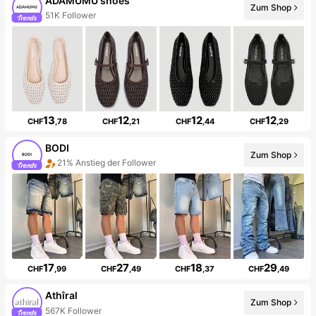
ADAMUMU shoes
Zum Shop
51K Follower
13
12
12
12
CHF
,78
CHF
,21
CHF
,44
CHF
,29
BODI
Zum Shop
21% Anstieg der Follower
17
27
18
29
CHF
,99
CHF
,49
CHF
,37
CHF
,49
Athîral
Zum Shop
567K Follower