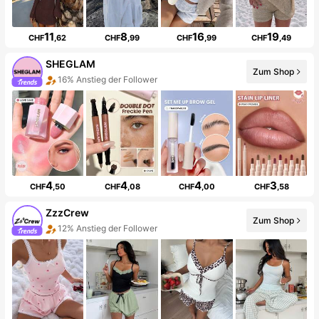
11
8
16
19
CHF
,62
CHF
,99
CHF
,99
CHF
,49
SHEGLAM
Zum Shop
16% Anstieg der Follower
4
4
4
3
CHF
,50
CHF
,08
CHF
,00
CHF
,58
ZzzCrew
Zum Shop
12% Anstieg der Follower