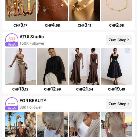
3
4
3
2
CHF
,17
CHF
,68
CHF
,11
CHF
,68
ATUI Studio
Zum Shop
100K Follower
20+ Neu
13
12
21
19
CHF
,12
CHF
,99
CHF
,54
CHF
,49
FOR BEAUTY
Zum Shop
88K Follower
20+ Neu