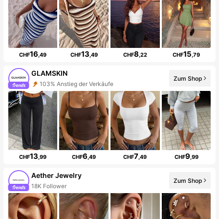
16
13
8
15
CHF
,49
CHF
,49
CHF
,22
CHF
,79
GLAMSKIN
Zum Shop
103% Anstieg der Verkäufe
13
6
7
9
CHF
,99
CHF
,49
CHF
,49
CHF
,99
Aether Jewelry
Zum Shop
18K Follower