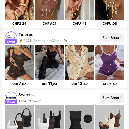
2
3
7
6
CHF
,24
CHF
,21
CHF
,48
CHF
,08
Tulorae
Zum Shop
247% Anstieg der Verkäufe
7
11
13
7
CHF
,87
CHF
,24
CHF
,49
CHF
,49
Sweetra
Zum Shop
1.5M Follower