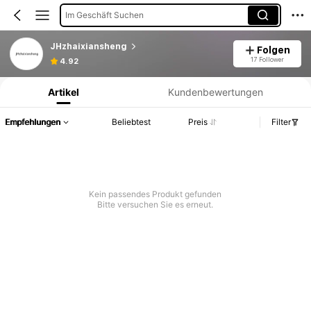
Im Geschäft Suchen
JHzhaixiansheng
Folgen
Produktinformation: Preisangabe, Verkaufs- und Lagerbestandsdetails.
17 Follower
4.92
Artikel
Kundenbewertungen
Empfehlungen
Beliebtest
Preis
Filter
Kein passendes Produkt gefunden
Bitte versuchen Sie es erneut.