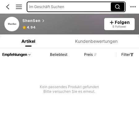
Im Geschäft Suchen
ShenSen
Folgen
Produktinformation: Preisangabe, Verkaufs- und Lagerbestandsdetails.
8 Follower
4.94
Artikel
Kundenbewertungen
Empfehlungen
Beliebtest
Preis
Filter
Kein passendes Produkt gefunden
Bitte versuchen Sie es erneut.