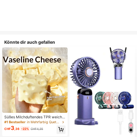
Könnte dir auch gefallen
Süßes Milchduftendes TPR weiche
s quetschbares Dumpling-förmiges
#1 Bestseller
in Mehrfarbig Quetschspielzeug für Teenager
Stressabbau-Spielzeug, 5cm niedli
3
CHF
,36
-22%
CHF4,35
ches lustiges Quetsch-Stressabbau
-Ornament, modisches praktisches