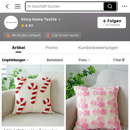
Im Geschäft Suchen
Shiny Home Textile
Folgen
1.2K Follower
4.93
Produktinformation: Preisangabe, Verkaufs- und Lagerbestandsdetails.
6K Kürzlich verkauft
2.2K Erneut kaufen
Artikel
Promo
Kundenbewertungen
Empfehlungen
Beliebtest
Preis
Filter