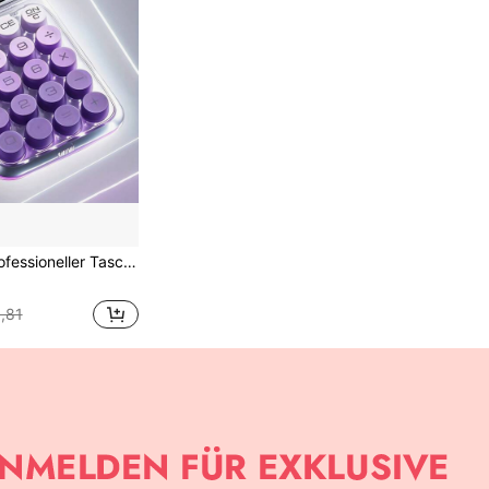
fen ab | Studenten- & Büro-Profi-Taschenrechner | Schulanfang-Essential | Abschlussgeschenk, Vatertagsgeschenk (Verpackungstasche je nach Stil hinzufügen)
,81