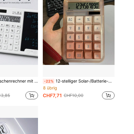
 große Tasten (klare Rückmeldung), lange Batterielebensdauer, geeignet für Büro, Studium, Buchhaltung, Ingenieurberechnungen, tolles Weihnachtsgeschenk (Batterien nicht enthalten)
12-stelliger Solar-/Batterie-Dual-Power-Taschenrechner, großes LCD-Display, ergonomische mechanische Tasten, Grundrechenarten (Löschen/Prozent/Rücktaste), geeignet für Büro, Zuhause, Finanzen, Buchhaltung, präzise Berechnung, vereint Ästhetik und Praktikabilität
-22%
8 übrig
CHF7,71
13,85
CHF10,00