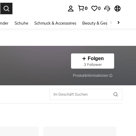
0
0
ess Enter to select.
inder
Schuhe
Schmuck & Accessoires
Beauty & Gesundheit
Gro
Folgen
3 Follower
Produktinformationen