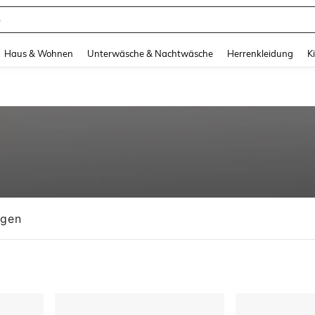
suit Damen
and down arrow keys to navigate search Zuletzt gesucht and Suche und Finde. Pr
Haus & Wohnen
Unterwäsche & Nachtwäsche
Herrenkleidung
K
ngen