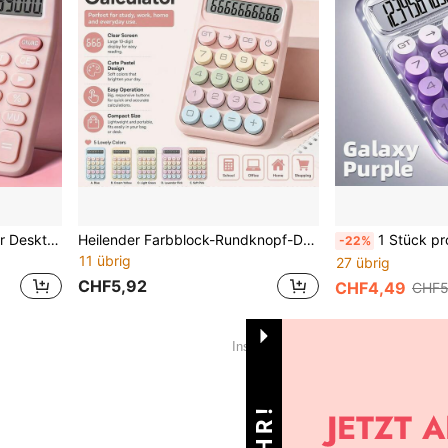
12-stelliger solarbetriebener Desktop-Taschenrechner, große Tasten & Anzeige, Dual-Stromversorgung (Batterie/Solar), zuverlässige Leistung für Büro, Finanzen, Buchhaltung, geschäftliche Nutzung, Schulanfang
Heilender Farbblock-Rundknopf-Desktop-Rechner, geschichtetes Macaron-Farbschema mit knackigem taktilem Feedback, breiter LCD-Bildschirm zeigt 10 Ziffern an, schlanker tragbarer Körper, für Studentenstudium, Büroalltag-Berechnungen, süße Desktop-Schreibwaren, 1 AAA-Batterie (nicht enthalten)
1 Stück professioneller Taschenrechner, hohe Präzision & stoßfest | deckt alle akademischen Stu
-22%
11 übrig
27 übrig
CHF5,92
CHF4,49
CHF5
1
Insgesamt 1 Seiten