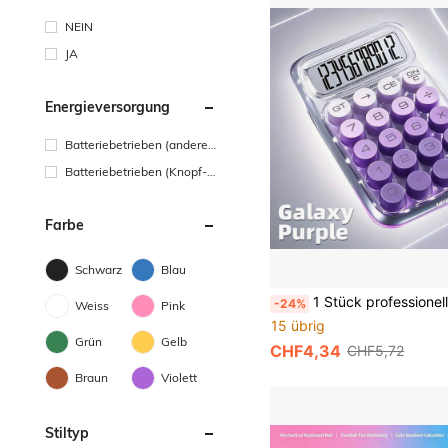
NEIN
JA
Energieversorgung
Batteriebetrieben (andere
Batterie)
Batteriebetrieben (Knopf-/
Münzzellenbatterie)
Farbe
Schwarz
Blau
1 Stück professioneller Taschenrechner, hohe Präzision & stoßfest | deckt alle Bildungsstufen ab | Studenten- & Büro-Profi-Taschenrechner | unverzichtbar für den Schulanfang | Geschenk zum Schulanfang, Absch
-24%
Weiss
Pink
15 übrig
Grün
Gelb
CHF4,34
CHF5,72
Braun
Violett
Stiltyp