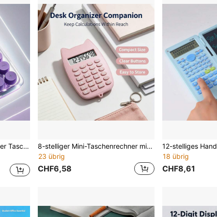
lussgeschenk, Vatertagsgeschenk (Verpackungstasche je nach Stil enthalten)
8-stelliger Mini-Taschenrechner mit großem Display und Katzenohren, ausgestattet mit vollständigen arithmetischen Operationen, Clear- und Ein-/Aus-Funktionen, unterteilten unabhängigen großen Tasten mit hoher Erkennbarkeit, kompaktem und leicht zu verstauendem Gehäuse, für Haushaltsbuchführung, Klassenzimmerübungen, Ladenkasse, universelles Rechenwerkzeug für mehrere Szenarien - Batterie nicht enthalten
23 übrig
18 übrig
CHF6,58
CHF8,61