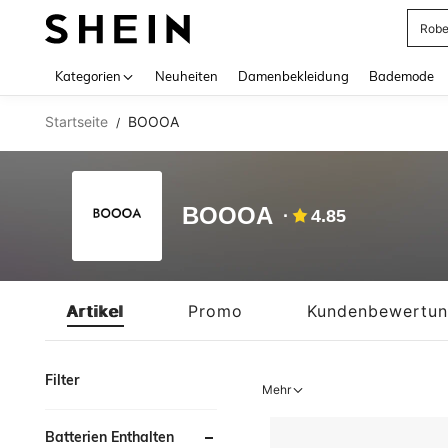
Jump
Use up 
Kategorien
Neuheiten
Damenbekleidung
Bademode
Startseite
BOOOA
/
BOOOA
4.85
Artikel
Promo
Kundenbewertu
Filter
Mehr
Batterien Enthalten