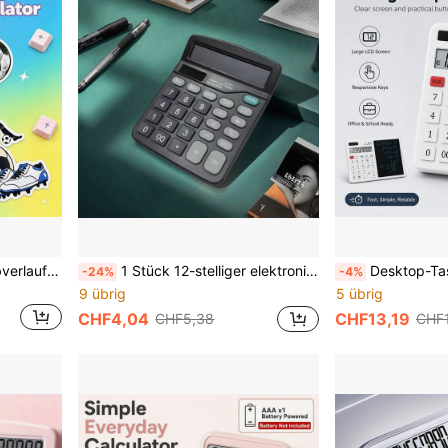
Solar-Tischrechner mit Farbverlauf in Rosa und Goldrand, leise mechanische Tasten für langfristige Buchhaltung ohne Handermüdung, breites Display für klare Sichtbarkeit, Solar- + Batterie-Dualstromversorgung, mit Fußball-Aufkleber (Versand basierend auf Bestellung) für personalisierte Dekoration, sanftes, hochattraktives Bürowerkzeug für tägliche Finanz- und Verwaltungsberechnungen
1 Stück 12-stelliger elektronischer Taschenrechner für Büro, Geschäft, Finanzen, Schülerlernen, Taschenrechner mit großem Display, Lernmaterialien, Schulanfang
Desktop-Taschenrechner mit Schreibblock, 12-stelliger LCD-Großbildschirm, Solar-/Batterie-Dualstromversorgung, mechanische
-24%
-4%
9 übrig
5 übrig
CHF4,04
CHF13,19
CHF5,38
CHF