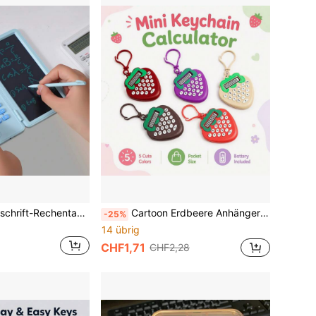
12-stelliges Handschrift-Rechentablett mit Knopfzelle, Eingabestift, Ein-Tasten-Löschen, Multifunktions-Wissenschaftlicher Taschenrechner, Schulanfang
Cartoon Erdbeere Anhänger Mini-Taschenrechner, 5-Farben weich niedlich Obstform, abgerundeter körper ohne Kanten, farblich passender Aufhängering, kompakt und tragbar, klarer digitaler kleiner Bildschirm, Mädchen Rucksack Anhänger, Schreibtisch Dekoration, niedlich und praktisch tragbarer Taschenrechner Zubehör
-25%
14 übrig
CHF1,71
CHF2,28