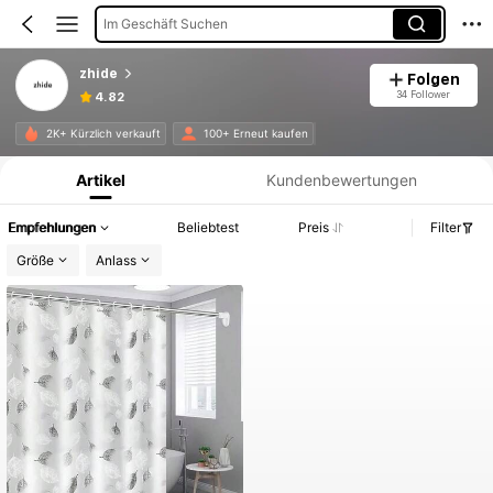
Im Geschäft Suchen
zhide
Folgen
34 Follower
4.82
Produktinformation: Preisangabe, Verkaufs- und Lagerbestandsdetails.
2K+ Kürzlich verkauft
100+ Erneut kaufen
Artikel
Kundenbewertungen
Empfehlungen
Beliebtest
Preis
Filter
Größe
Anlass