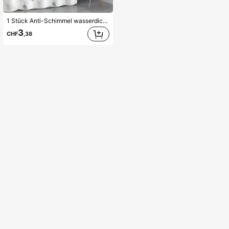
1 Stück Anti-Schimmel wasserdichter PEVA Schwarz & Weiß Blatt Muster Duschvorhang mit Metallösen & Ringen, in verschiedenen Größen erhältlich, kann als Türvorhang, Raumteiler, Duschvorhang, Fenstervorhang, wetterfeste Raumdekoration, Badezimmer Accessoires, Rückkehr zur Schule Badezimmer Dekoration verwendet werden
3
CHF
,38