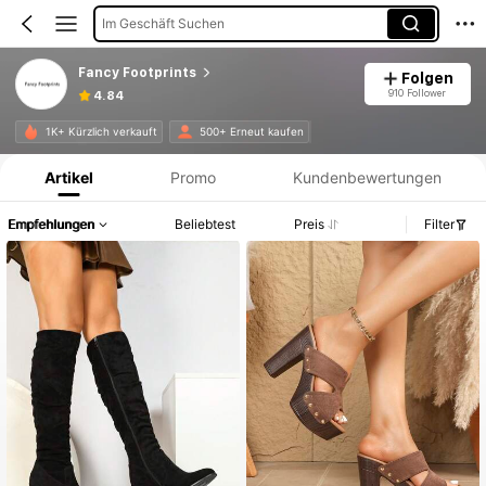
Im Geschäft Suchen
Fancy Footprints
Folgen
910 Follower
4.84
Produktinformation: Preisangabe, Verkaufs- und Lagerbestandsdetails.
1K+ Kürzlich verkauft
500+ Erneut kaufen
Artikel
Promo
Kundenbewertungen
Empfehlungen
Beliebtest
Preis
Filter