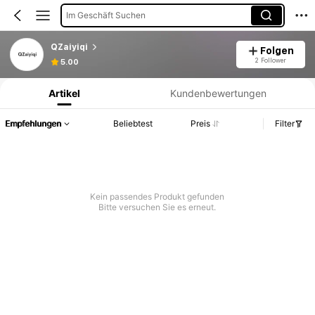
Im Geschäft Suchen
QZaiyiqi
Folgen
Produktinformation: Preisangabe, Verkaufs- und Lagerbestandsdetails.
2 Follower
5.00
Artikel
Kundenbewertungen
Empfehlungen
Beliebtest
Preis
Filter
Kein passendes Produkt gefunden
Bitte versuchen Sie es erneut.