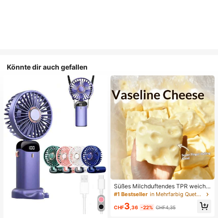
Könnte dir auch gefallen
Süßes Milchduftendes TPR weiche
s quetschbares Dumpling-förmiges
#1 Bestseller
in Mehrfarbig Quetschspielzeug für Teenager
Stressabbau-Spielzeug, 5cm niedli
3
ches lustiges Quetsch-Stressabbau
CHF
,36
-22%
CHF4,35
-Ornament, modisches praktisches