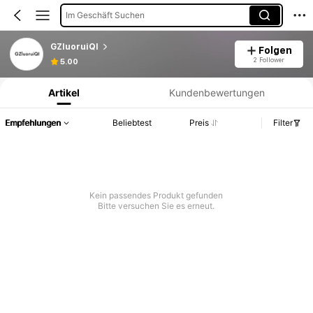
Im Geschäft Suchen
GZluoruiQI
Folgen
Produktinformation: Preisangabe, Verkaufs- und Lagerbestandsdetails.
2 Follower
5.00
Artikel
Kundenbewertungen
Empfehlungen
Beliebtest
Preis
Filter
Kein passendes Produkt gefunden
Bitte versuchen Sie es erneut.