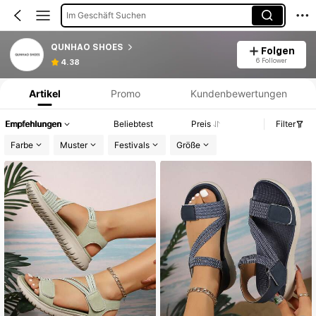
Im Geschäft Suchen
QUNHAO SHOES
Folgen
Produktinformation: Preisangabe, Verkaufs- und Lagerbestandsdetails.
6 Follower
4.38
Artikel
Promo
Kundenbewertungen
Empfehlungen
Beliebtest
Preis
Filter
Farbe
Muster
Festivals
Größe