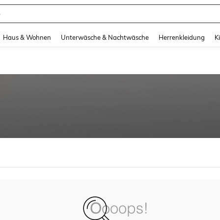
e
and down arrow keys to navigate search Zuletzt gesucht and Suche und Finde. Pr
Haus & Wohnen
Unterwäsche & Nachtwäsche
Herrenkleidung
K