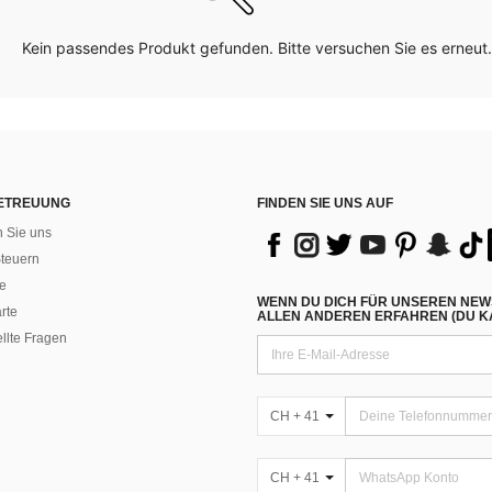
Kein passendes Produkt gefunden. Bitte versuchen Sie es erneut.
ETREUUNG
FINDEN SIE UNS AUF
n Sie uns
teuern
e
WENN DU DICH FÜR UNSEREN NEW
rte
ALLEN ANDEREN ERFAHREN (DU KA
ellte Fragen
CH + 41
CH + 41