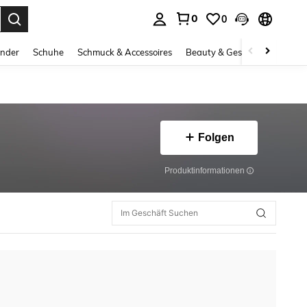
0
0
ess Enter to select.
inder
Schuhe
Schmuck & Accessoires
Beauty & Gesundheit
Gro
Folgen
Produktinformationen