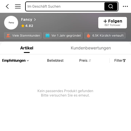
Im Geschäft Suchen
Fancy
Folgen
697 Follower
4.82
Produktinformation: Preisangabe, Verkaufs- und Lagerbestandsdetails.
Viele Stammkunden
Vor 1 Jahr gegründet
6.5K Kürzlich verkauft
Artikel
Kundenbewertungen
Empfehlungen
Beliebtest
Preis
Filter
Kein passendes Produkt gefunden
Bitte versuchen Sie es erneut.