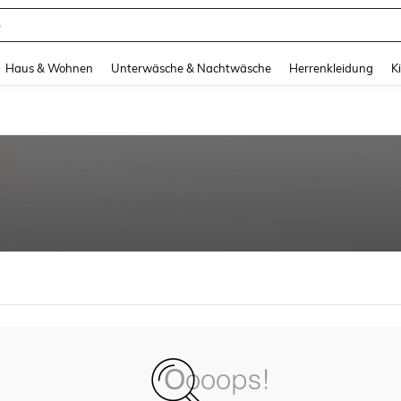
e
and down arrow keys to navigate search Zuletzt gesucht and Suche und Finde. Pr
Haus & Wohnen
Unterwäsche & Nachtwäsche
Herrenkleidung
K