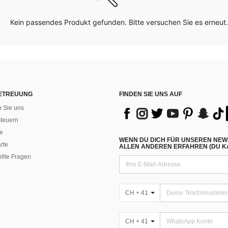
Kein passendes Produkt gefunden. Bitte versuchen Sie es erneut.
ETREUUNG
FINDEN SIE UNS AUF
n Sie uns
teuern
e
WENN DU DICH FÜR UNSEREN NEW
rte
ALLEN ANDEREN ERFAHREN (DU KA
ellte Fragen
CH + 41
CH + 41