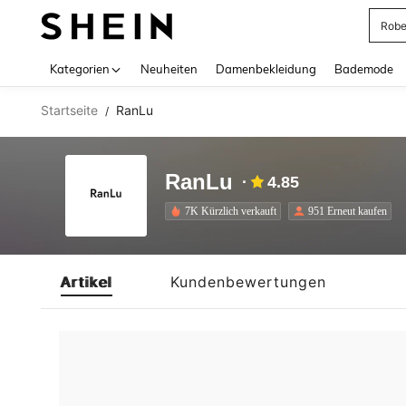
Rob
Use up 
Kategorien
Neuheiten
Damenbekleidung
Bademode
Startseite
RanLu
/
RanLu
4.85
7K Kürzlich verkauft
951 Erneut kaufen
Artikel
Kundenbewertungen