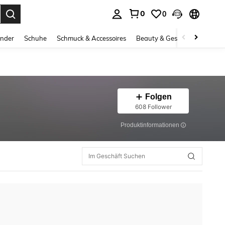
0
0
ess Enter to select.
inder
Schuhe
Schmuck & Accessoires
Beauty & Gesundheit
Gro
Folgen
608 Follower
Produktinformationen