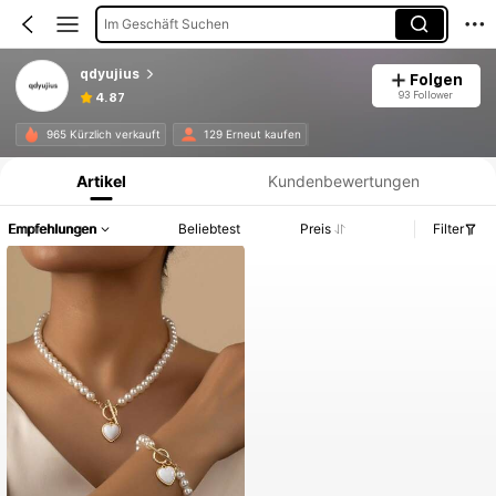
Im Geschäft Suchen
qdyujius
Folgen
93 Follower
4.87
Produktinformation: Preisangabe, Verkaufs- und Lagerbestandsdetails.
965 Kürzlich verkauft
129 Erneut kaufen
Artikel
Kundenbewertungen
Empfehlungen
Beliebtest
Preis
Filter