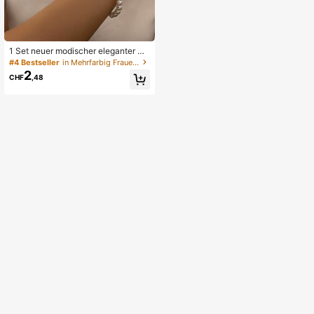
1 Set neuer modischer eleganter Ba
nkett minimalistischer eleganter Per
#4 Bestseller
in Mehrfarbig Frauen-Schmuck-Sets
lenkette und Armband Set
2
CHF
,48