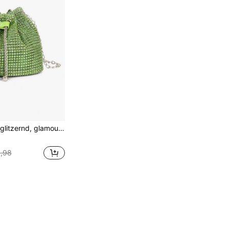
asche Abendtasche, Elegant mit Strass, Kristall Dekor, Kunstperlen für Party Mädchen, Frau, für Dame, Braut perfekt für Party, Hochzeit, Abschlussball, Dinner/Bankett, bestes Geschenk für Frauen, glamouröse Strass Tasche
,98