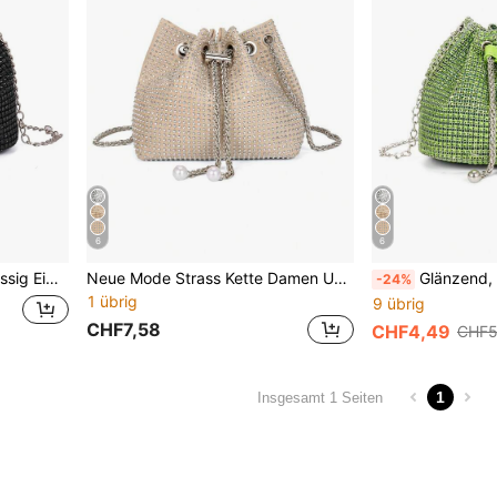
6
6
 Party, Dinner/Bankett, Weihnachtsparty Kleid, glamouröse Strass Tasche
Neue Mode Strass Kette Damen Umhängetasche Mini Umhängetasche Metall Kette leicht, Partytasche perfekt für Partys Hochzeiten Proms Abendessen/Bankette passend zu Festagspartykleid Abendkleid & Paillettenkleid, glamouröse Strass Tasche
Glänzend, glitzernd, glamourös, elegant, exquisit, ruhiger Luxus Mini Eimer Tasche mit grünem Strass Dekor, Kordelzug für Party, klare T
-24%
1 übrig
9 übrig
CHF7,58
CHF4,49
CHF5
1
Insgesamt 1 Seiten