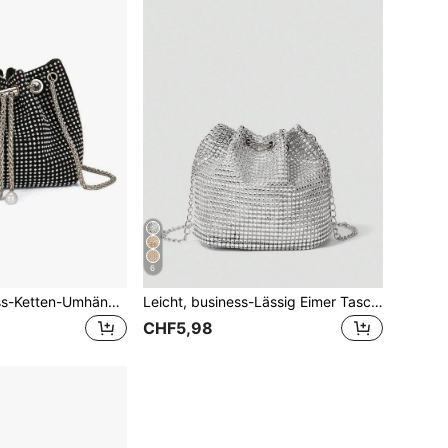
6
Neue Mode Strass-Ketten-Umhängetasche Frauen Mini Messenger Bag Metallic Kette leicht, Partytasche perfekt für Party, Hochzeit, Prom, Abendessen/Bankett, passend zu Urlaubsparty-Kleid, Abendkleid & Pailletten-Kleid, perfekt zu Silvester-Outfit, hervorragend passend zu Partykleidern für Frauen, glitzernde Strass-Tasche
Leicht, business-Lässig Eimer Tasche mit Strass Dekor, Mini Kordelzug Design, klare Tasche mit Kunstperle, Abendtasche, Dinner Tasche glamourös, elegant, edel, dezenter Luxus mit Strass für Party Mädchen, Frau, Braut, perfekt für Party, Dinner/Bankett, Weihnachtsparty Kleid, glamouröse Strass Tasche
CHF5,98