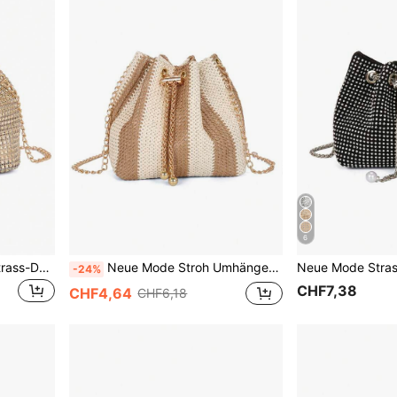
6
Leichte, Business-Lässig Strass-Dekor Eimer Tasche Mini Kordelzug Design, Klare Tasche Faux Kunstperle Tasche Abendtasche, Dinner Tasche Glamourös, Elegant, Exquisit, Ruhiger Luxus Strass für Party Mädchen, Frau, Braut perfekt für Party, Dinner/Bankett Weihnachtsparty Kleid, Glamouröse Strass Tasche, perfekt passend zur Brautparty, Partytaschen, perfekt für Party Hochzeit Abschlussball Dinner/Bankett passend zum Feiertagsparty Kleid Abendkleid & Pailletten Kleid, Neujahr, Hochzeit, Pailletten, Kunstperle Tasche
Neue Mode Stroh Umhängetasche mit Metallkette, leichte minimalistische elegante Damen Stroh Schultertasche mit Metallverschluss
-24%
CHF7,38
CHF4,64
CHF6,18