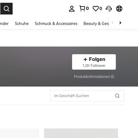
0
0
ess Enter to select.
inder
Schuhe
Schmuck & Accessoires
Beauty & Gesundheit
Gro
Folgen
1.2K Follower
Produktinformationen