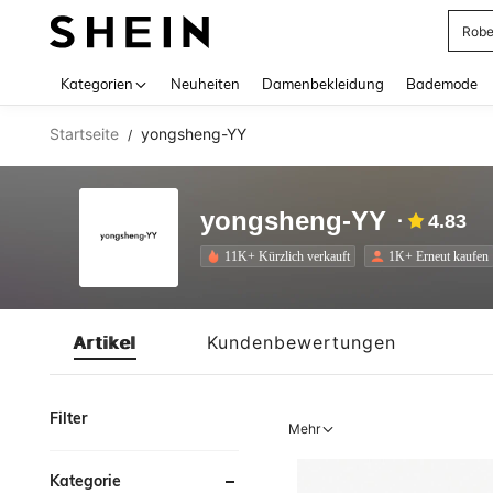
Rob
Use up 
Kategorien
Neuheiten
Damenbekleidung
Bademode
Startseite
yongsheng-YY
/
yongsheng-YY
4.83
11K+ Kürzlich verkauft
1K+ Erneut kaufen
Artikel
Kundenbewertungen
Filter
Mehr
Kategorie