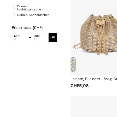
Damen
Umhängetasche
Damen Abendtaschen
Preisklasse (CHF)
Min:
Max:
OK
6
CHF5,98