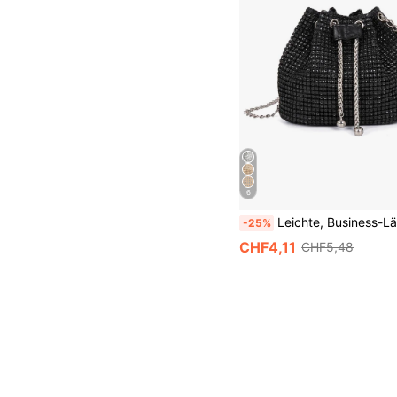
6
Leichte, Business-Lässig Eimer Tasche mit Strass Dekor, Miniatur Kordelzug Design, klare Tasche mit Taschenperlen, Abendtasche, Dinner-Tasche Glamourös, elegant, exquisit, leiser Luxus Strass für Partygirl, Frau, Braut, perfekt für
-25%
CHF4,11
CHF5,48