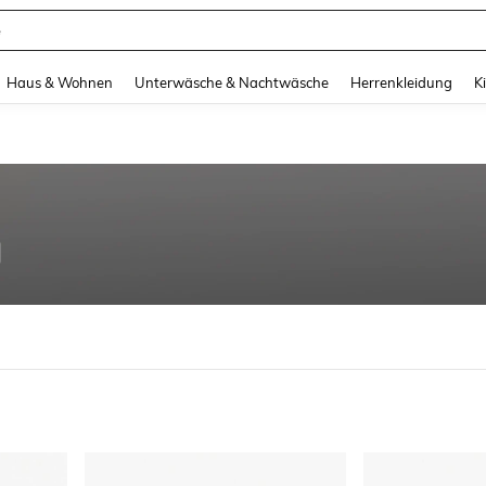
e
and down arrow keys to navigate search Zuletzt gesucht and Suche und Finde. Pr
Haus & Wohnen
Unterwäsche & Nachtwäsche
Herrenkleidung
K