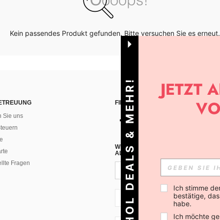
Kein passendes Produkt gefunden. Bitte versuchen Sie es erneut.
HOL DEALS & MEHR!
ETREUUNG
FINDEN SIE UNS AUF
n Sie uns
teuern
e
WENN DU DICH FÜR UNSEREN NEW
rte
ALLEN ANDEREN ERFAHREN (DU KA
ellte Fragen
Ich stimme de
bestätige, dass
CH + 41
habe.
Ich möchte ge