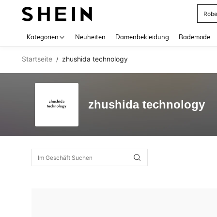
Rob
Use up 
Kategorien
Neuheiten
Damenbekleidung
Bademode
Startseite
zhushida technology
/
zhushida technology