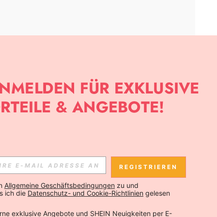
APP
SLETTER ANMELDEST, KANNST DU DIE NEUESTEN TRENDS VOR
NNST DICH JEDERZEIT ABMELDEN).
REGISTRIEREN
Abonnieren
n 
Allgemeine Geschäftsbedingungen
 zu und 
 ich die 
Datenschutz- und Cookie-Richtlinien
 gelesen 
Abonnieren
rne exklusive Angebote und SHEIN Neuigkeiten per E-