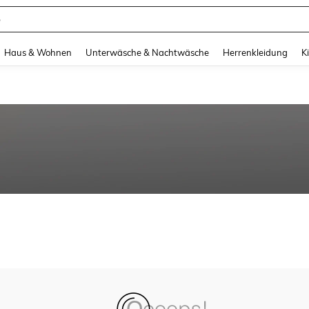
e
and down arrow keys to navigate search Zuletzt gesucht and Suche und Finde. Pr
Haus & Wohnen
Unterwäsche & Nachtwäsche
Herrenkleidung
K